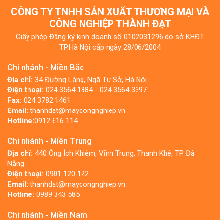
CÔNG TY TNHH SẢN XUẤT THƯƠNG MẠI VÀ
CÔNG NGHIỆP THÀNH ĐẠT
Giấy phép Đăng ký kinh doanh số 0102031296 do sở KHĐT
TP.Hà Nội cấp ngày 28/06/2004
Chi nhánh - Miền Bắc
Địa chỉ:
34 Đường Láng, Ngã Tư Sở, Hà Nội
Điện thoại:
024 3564 1884 - 024 3564 3397
Fax:
024 3782 1461
Email:
thanhdat@maycongnghiep.vn
Hotline:
0912 616 114
Chi nhánh - Miền Trung
Địa chỉ:
440 Ông Ích Khiêm, Vĩnh Trung, Thanh Khê, TP Đà
Nẵng
Điện thoại:
0901 120 122
Email:
thanhdat@maycongnghiep.vn
Hotline:
0989 343 585
Chi nhánh - Miền Nam