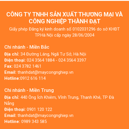
CÔNG TY TNHH SẢN XUẤT THƯƠNG MẠI VÀ
CÔNG NGHIỆP THÀNH ĐẠT
Giấy phép Đăng ký kinh doanh số 0102031296 do sở KHĐT
TP.Hà Nội cấp ngày 28/06/2004
Chi nhánh - Miền Bắc
Địa chỉ:
34 Đường Láng, Ngã Tư Sở, Hà Nội
Điện thoại:
024 3564 1884 - 024 3564 3397
Fax:
024 3782 1461
Email:
thanhdat@maycongnghiep.vn
Hotline:
0912 616 114
Chi nhánh - Miền Trung
Địa chỉ:
440 Ông Ích Khiêm, Vĩnh Trung, Thanh Khê, TP Đà
Nẵng
Điện thoại:
0901 120 122
Email:
thanhdat@maycongnghiep.vn
Hotline:
0989 343 585