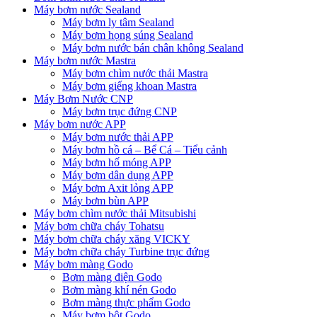
Máy bơm nước Sealand
Máy bơm ly tâm Sealand
Máy bơm họng súng Sealand
Máy bơm nước bán chân không Sealand
Máy bơm nước Mastra
Máy bơm chìm nước thải Mastra
Máy bơm giếng khoan Mastra
Máy Bơm Nước CNP
Máy bơm trục đứng CNP
Máy bơm nước APP
Máy bơm nước thải APP
Máy bơm hồ cá – Bể Cá – Tiểu cảnh
Máy bơm hố móng APP
Máy bơm dân dụng APP
Máy bơm Axit lỏng APP
Máy bơm bùn APP
Máy bơm chìm nước thải Mitsubishi
Máy bơm chữa cháy Tohatsu
Máy bơm chữa cháy xăng VICKY
Máy bơm chữa cháy Turbine trục đứng
Máy bơm màng Godo
Bơm màng điện Godo
Bơm màng khí nén Godo
Bơm màng thực phẩm Godo
Máy bơm bột Godo