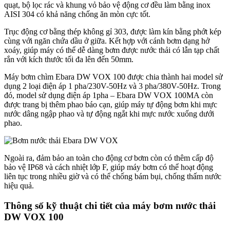
quạt, bộ lọc rác và khung vỏ bảo vệ động cơ đều làm bằng inox
AISI 304 có khả năng chống ăn mòn cực tốt.
Trục động cơ bằng thép không gỉ 303, được làm kín bằng phớt kép
cùng với ngăn chứa dầu ở giữa. Kết hợp với cánh bơm dạng hở
xoáy, giúp máy có thể dễ dàng bơm được nước thải có lẫn tạp chất
rắn với kích thước tối đa lên đến 50mm.
Máy bơm chìm Ebara DW VOX 100 được chia thành hai model sử
dụng 2 loại điện áp 1 pha/230V-50Hz và 3 pha/380V-50Hz. Trong
đó, model sử dụng điện áp 1pha – Ebara DW VOX 100MA còn
được trang bị thêm phao báo cạn, giúp máy tự động bơm khi mực
nước dâng ngập phao và tự động ngắt khi mực nước xuống dưới
phao.
Ngoài ra, đảm bảo an toàn cho động cơ bơm còn có thêm cấp độ
bảo vệ IP68 và cách nhiệt lớp F, giúp máy bơm có thể hoạt động
liên tục trong nhiều giờ và có thể chống bám bụi, chống thấm nước
hiệu quả.
Thông số kỹ thuật chi tiết của máy bơm nước thải
DW VOX 100