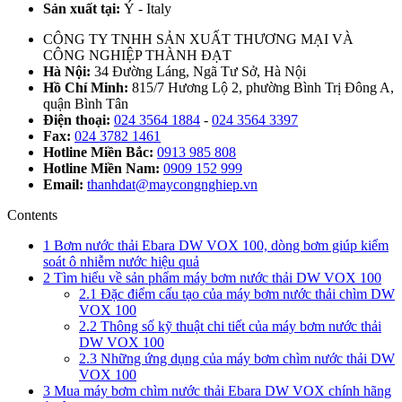
Sản xuất tại:
Ý - Italy
CÔNG TY TNHH SẢN XUẤT THƯƠNG MẠI VÀ
CÔNG NGHIỆP THÀNH ĐẠT
Hà Nội:
34 Đường Láng, Ngã Tư Sở, Hà Nội
Hồ Chí Minh:
815/7 Hương Lộ 2, phường Bình Trị Đông A,
quận Bình Tân
Điện thoại:
024 3564 1884
-
024 3564 3397
Fax:
024 3782 1461
Hotline Miền Bắc:
0913 985 808
Hotline Miền Nam:
0909 152 999
Email:
thanhdat@maycongnghiep.vn
Contents
1
Bơm nước thải Ebara DW VOX 100, dòng bơm giúp kiểm
soát ô nhiễm nước hiệu quả
2
Tìm hiểu về sản phẩm máy bơm nước thải DW VOX 100
2.1
Đặc điểm cấu tạo của máy bơm nước thải chìm DW
VOX 100
2.2
Thông số kỹ thuật chi tiết của máy bơm nước thải
DW VOX 100
2.3
Những ứng dụng của máy bơm chìm nước thải DW
VOX 100
3
Mua máy bơm chìm nước thải Ebara DW VOX chính hãng