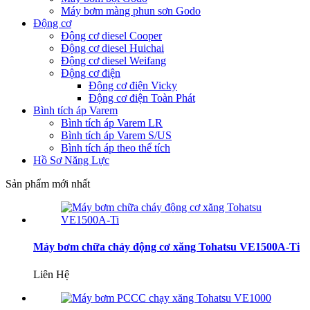
Máy bơm màng phun sơn Godo
Động cơ
Động cơ diesel Cooper
Động cơ diesel Huichai
Động cơ diesel Weifang
Động cơ điện
Động cơ điện Vicky
Động cơ điện Toàn Phát
Bình tích áp Varem
Bình tích áp Varem LR
Bình tích áp Varem S/US
Bình tích áp theo thể tích
Hồ Sơ Năng Lực
Sản phẩm mới nhất
Máy bơm chữa cháy động cơ xăng Tohatsu VE1500A-Ti
Liên Hệ