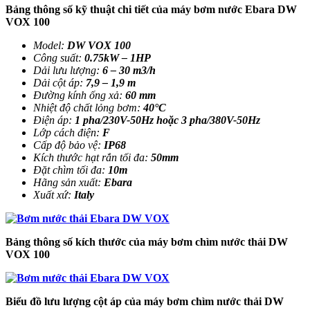
Bảng thông số kỹ thuật chi tiết của máy bơm nước Ebara DW
VOX 100
Model:
DW VOX 100
Công suất:
0.75kW – 1HP
Dải lưu lượng:
6 – 30 m3/h
Dải cột áp:
7,9 – 1,9 m
Đường kính ống xả:
60 mm
Nhiệt độ chất lỏng bơm:
40°C
Điện áp:
1 pha/230V-50Hz hoặc 3 pha/380V-50Hz
Lớp cách điện:
F
Cấp độ bảo vệ:
IP68
Kích thước hạt rắn tối đa:
50mm
Đặt chìm tối đa:
10m
Hãng sản xuất:
Ebara
Xuất xứ:
Italy
Bảng thông số kích thước của máy bơm chìm nước thải DW
VOX 100
Biểu đồ lưu lượng cột áp của máy bơm chìm nước thải DW