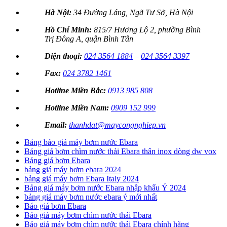
Hà Nội:
34 Đường Láng, Ngã Tư Sở, Hà Nội
Hồ Chí Minh:
815/7 Hương Lộ 2, phường Bình
Trị Đông A, quận Bình Tân
Điện thoại:
024 3564 1884
–
024 3564 3397
Fax:
024 3782 1461
Hotline Miền Bắc:
0913 985 808
Hotline Miền Nam:
0909 152 999
Email:
thanhdat@maycongnghiep.vn
Bảng báo giá máy bơm nước Ebara
Bảng giá bơm chìm nước thải Ebara thân inox dòng dw vox
Bảng giá bơm Ebara
bảng giá máy bơm ebara 2024
bảng giá máy bơm Ebara Italy 2024
Bảng giá máy bơm nước Ebara nhập khẩu Ý 2024
bảng giá máy bơm nước ebara ý mới nhất
Báo giá bơm Ebara
Báo giá máy bơm chìm nước thải Ebara
Báo giá máy bơm chìm nước thải Ebara chính hãng