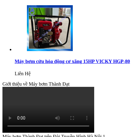
Máy bơm cứu hỏa động cơ xăng 15HP VICKY HGP-80
Liên Hệ
Giới thiệu về Máy bơm Thành Đạt
Máy bơm Thành Đạt trên Đài Truyền Hình Hà Nội 1