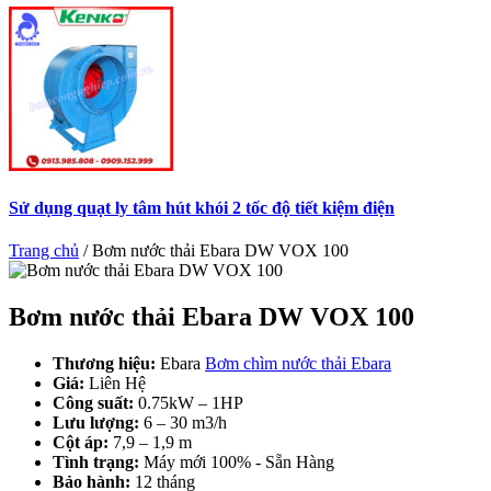
Sử dụng quạt ly tâm hút khói 2 tốc độ tiết kiệm điện
Trang chủ
/
Bơm nước thải Ebara DW VOX 100
Bơm nước thải Ebara DW VOX 100
Thương hiệu:
Ebara
Bơm chìm nước thải Ebara
Giá:
Liên Hệ
Công suất:
0.75kW – 1HP
Lưu lượng:
6 – 30 m3/h
Cột áp:
7,9 – 1,9 m
Tình trạng:
Máy mới 100% - Sẵn Hàng
Bảo hành:
12 tháng