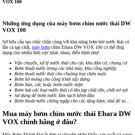
VOX 100
Những ứng dụng của máy bơm chìm nước thải DW
VOX 100
Sở hữu cấu tạo chắc chắn cùng với khả năng bơm hút nước thải có
lẫn cả tạp chất,
máy bơm
chìm Ebara DW VOX 100 có thể ứng
dụng cho nhiều lĩnh vực khác nhau, điển hình như:
Vận chuyển, xử lý nước thải cho các khu dân cư, chung cư
Bơm thoát nước trong các nhà máy, khu công nghiệp
Bơm thoát nước thải cho chuồng trại chăn nuôi
Bơm hố móng cho công trình xây dựng
Bơm bùn, cát, hoặc bơm nước mặn
Bơm hút các loại nước thải có lẫn tạp chất rắn, chất xơ sợi
Sử dụng để bơm nước làm sạch kênh đào
Bơm thoát nước chống ngập cho các tầng hầm, nhà để xe…
Mua máy bơm chìm nước thải Ebara DW
VOX chính hãng ở đâu?
Máy Bơm Thành Đạt là đơn vị chuyên nhập khẩu, sản xuất và cung