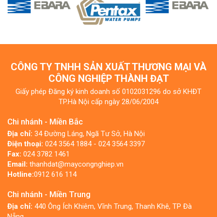
CÔNG TY TNHH SẢN XUẤT THƯƠNG MẠI VÀ
CÔNG NGHIỆP THÀNH ĐẠT
Giấy phép Đăng ký kinh doanh số 0102031296 do sở KHĐT
TP.Hà Nội cấp ngày 28/06/2004
Chi nhánh - Miền Bắc
Địa chỉ:
34 Đường Láng, Ngã Tư Sở, Hà Nội
Điện thoại:
024 3564 1884 - 024 3564 3397
Fax:
024 3782 1461
Email:
thanhdat@maycongnghiep.vn
Hotline:
0912 616 114
Chi nhánh - Miền Trung
Địa chỉ:
440 Ông Ích Khiêm, Vĩnh Trung, Thanh Khê, TP Đà
Nẵng