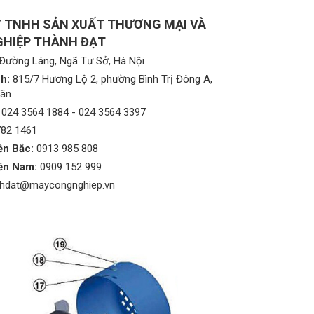
 TNHH SẢN XUẤT THƯƠNG MẠI VÀ
HIỆP THÀNH ĐẠT
Đường Láng, Ngã Tư Sở, Hà Nội
h:
815/7 Hương Lộ 2, phường Bình Trị Đông A,
Tân
024 3564 1884
-
024 3564 3397
782 1461
ền Bắc:
0913 985 808
ền Nam:
0909 152 999
nhdat@maycongnghiep.vn