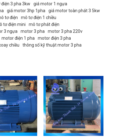
 điện 3 pha 3kw
giá motor 1 ngựa
ha
giá motor 3hp 1pha
giá motor toàn phát 3 5kw
ô tơ điện
mô tơ điện 1 chiều
 tơ điện mini
mô tơ phát điện
r 3 ngựa
motor 3 pha
motor 3 pha 220v
motor điện 1 pha
motor điện 3 pha
xoay chiều
thông số kỹ thuật motor 3 pha