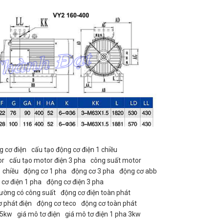
g cơ điện
cấu tạo động cơ điện 1 chiều
or
cấu tạo motor điện 3 pha
công suất motor
 chiều
động cơ 1 pha
động cơ 3 pha
động cơ abb
cơ điện 1 pha
động cơ điện 3 pha
hường có công suất
động cơ điện toàn phát
 phát điện
động cơ teco
động cơ toàn phát
15kw
giá mô tơ điện
giá mô tơ điện 1 pha 3kw