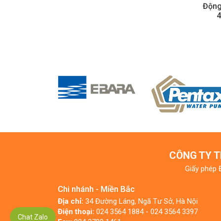
Động
CÔNG TY T
Giấy phép 
Chi nhánh - Miền Bắc
Địa chỉ:
34 Đường Láng, Ngã Tư Sở, Hà Nội
Điện thoại:
024 3564 1884 - 024 3564 3397
Chat Zalo