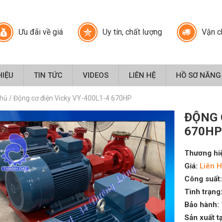
Ưu đãi về giá
Uy tín, chất lượng
Vận c
HIỆU
TIN TỨC
VIDEOS
LIÊN HỆ
HỒ SƠ NĂNG
chủ
/
Động cơ điện Vicky VY-400L1-4 670HP
ĐỘNG 
670HP
Thương hi
Giá:
Liên H
Công suất:
Tình trạng
Bảo hành:
Sản xuất tạ