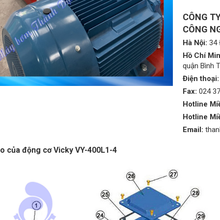
CÔNG TY
CÔNG NG
Hà Nội:
34 
Hồ Chí Min
quận Bình 
Điện thoại:
Fax:
024 3
Hotline Mi
Hotline Mi
Email:
tha
o của động cơ Vicky VY-400L1-4