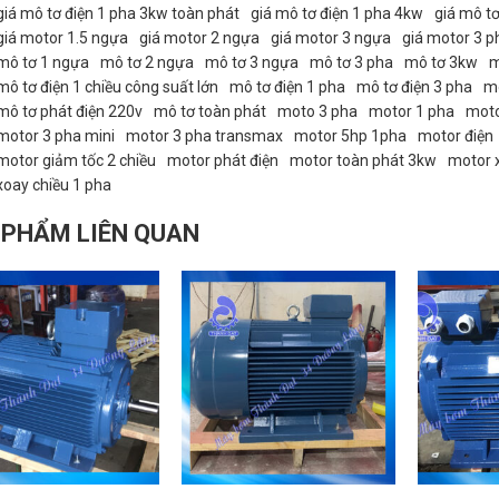
giá mô tơ điện 1 pha 3kw toàn phát
giá mô tơ điện 1 pha 4kw
giá mô tơ
giá motor 1.5 ngựa
giá motor 2 ngựa
giá motor 3 ngựa
giá motor 3 p
mô tơ 1 ngựa
mô tơ 2 ngựa
mô tơ 3 ngựa
mô tơ 3 pha
mô tơ 3kw
m
mô tơ điện 1 chiều công suất lớn
mô tơ điện 1 pha
mô tơ điện 3 pha
mô
mô tơ phát điện 220v
mô tơ toàn phát
moto 3 pha
motor 1 pha
moto
motor 3 pha mini
motor 3 pha transmax
motor 5hp 1pha
motor điện
motor giảm tốc 2 chiều
motor phát điện
motor toàn phát 3kw
motor 
xoay chiều 1 pha
 PHẨM LIÊN QUAN