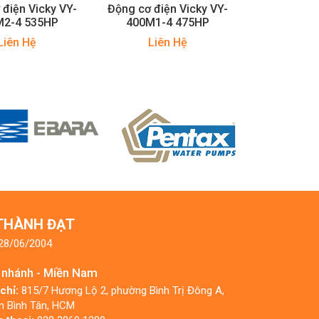
 điện Vicky VY-
Động cơ điện Vicky VY-
M2-4 535HP
400M1-4 475HP
Liên Hệ
Liên Hệ
 THÀNH ĐẠT
 28/06/2004
 nhánh - Miền Nam
 chỉ:
815/7 Hương Lộ 2, phường Bình Trị Đông A,
n Bình Tân, HCM