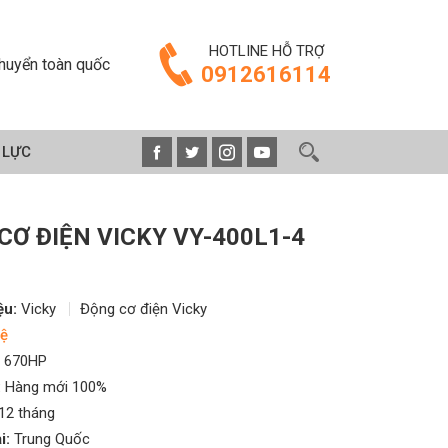
HOTLINE HỖ TRỢ
huyển toàn quốc
0912616114
 LỰC
CƠ ĐIỆN VICKY VY-400L1-4
ệu:
Vicky
Động cơ điện Vicky
ệ
670HP
:
Hàng mới 100%
12 tháng
i:
Trung Quốc