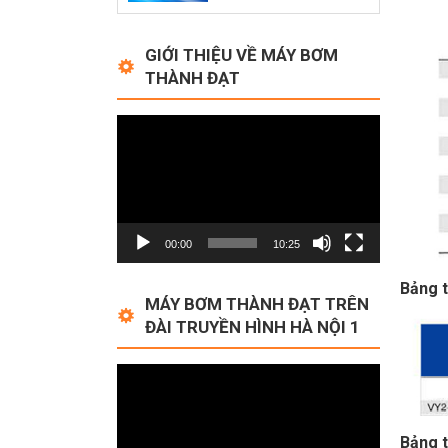
GIỚI THIỆU VỀ MÁY BƠM
THÀNH ĐẠT
Video
Player
00:00
10:25
Bảng t
MÁY BƠM THÀNH ĐẠT TRÊN
ĐÀI TRUYỀN HÌNH HÀ NỘI 1
Video
Player
Bảng t