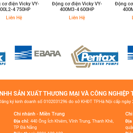
 cơ điện Vicky VY-
Động cơ điện Vicky VY-
Động cơ
400L2-4 750HP
400M3-4 600HP
400
Liên Hệ
Liên Hệ
NHH SẢN XUẤT THƯƠNG MẠI VÀ CÔNG NGHIỆP
Đăng ký kinh doanh số 0102031296 do sở KHĐT TP.Hà Nội cấp ngày
Chi nhánh - Miền Trung
Chi
Địa chỉ:
440 Ông Ích Khiêm, Vĩnh Trung, Thanh Khê,
Địa
TP Đà Nẵng
quậ