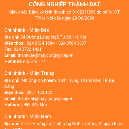
CÔNG NGHIỆP THÀNH ĐẠT
Giấy phép Đăng ký kinh doanh số 0102031296 do sở KHĐT
TP.Hà Nội cấp ngày 28/06/2004
Chi nhánh - Miền Bắc
Địa chỉ:
34 Đường Láng, Ngã Tư Sở, Hà Nội
Điện thoại:
024 3564 1884 - 024 3564 3397
Fax:
024 3782 1461
Email:
thanhdat@maycongnghiep.vn
Hotline:
0912 616 114
Chi nhánh - Miền Trung
Địa chỉ:
440 Ông Ích Khiêm, Vĩnh Trung, Thanh Khê, TP Đà
Nẵng
Điện thoại:
0901 120 122
Email:
thanhdat@maycongnghiep.vn
Hotline:
0989 343 585
Chi nhánh - Miền Nam
Địa chỉ:
815/7 Hương Lộ 2, phường Bình Trị Đông A, quận Bình