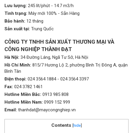
Lưu lượng:
245 lít/phút - 14.7 m3/h
Tình trạng:
Máy mới 100% - Sẵn Hàng
Bảo hành:
12 tháng
Sản xuất tại:
Trung Quốc
CÔNG TY TNHH SẢN XUẤT THƯƠNG MẠI VÀ
CÔNG NGHIỆP THÀNH ĐẠT
Hà Nội:
34 Đường Láng, Ngã Tư Sở, Hà Nội
Hồ Chí Minh:
815/7 Hương Lộ 2, phường Bình Trị Đông A, quận
Bình Tân
Điện thoại:
024 3564 1884
-
024 3564 3397
Fax:
024 3782 1461
Hotline Miền Bắc:
0913 985 808
Hotline Miền Nam:
0909 152 999
Email:
thanhdat@maycongnghiep.vn
Contents
[
hide
]