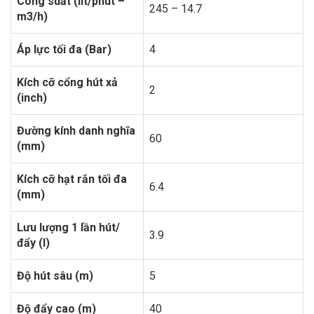
Công suất (lít/phút –
245 – 14.7
m3/h)
Áp lực tối đa (Bar)
4
Kích cỡ cổng hút xả
2
(inch)
Đường kính danh nghĩa
60
(mm)
Kích cỡ hạt rắn tối đa
6.4
(mm)
Lưu lượng 1 lần hút/
3.9
đẩy (l)
Độ hút sâu (m)
5
Độ đẩy cao (m)
40