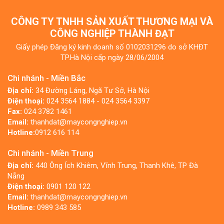
CÔNG TY TNHH SẢN XUẤT THƯƠNG MẠI VÀ
CÔNG NGHIỆP THÀNH ĐẠT
Giấy phép Đăng ký kinh doanh số 0102031296 do sở KHĐT
TP.Hà Nội cấp ngày 28/06/2004
Chi nhánh - Miền Bắc
Địa chỉ:
34 Đường Láng, Ngã Tư Sở, Hà Nội
Điện thoại:
024 3564 1884 - 024 3564 3397
Fax:
024 3782 1461
Email:
thanhdat@maycongnghiep.vn
Hotline:
0912 616 114
Chi nhánh - Miền Trung
Địa chỉ:
440 Ông Ích Khiêm, Vĩnh Trung, Thanh Khê, TP Đà
Nẵng
Điện thoại:
0901 120 122
Email:
thanhdat@maycongnghiep.vn
Hotline:
0989 343 585