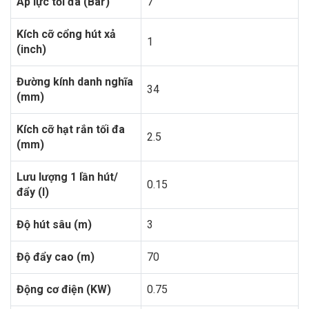
Áp lực tối đa (Bar)
7
Kích cỡ cổng hút xả
1
(inch)
Đường kính danh nghĩa
34
(mm)
Kích cỡ hạt rắn tối đa
2.5
(mm)
Lưu lượng 1 lần hút/
0.15
đẩy (l)
Độ hút sâu (m)
3
Độ đẩy cao (m)
70
Động cơ điện (KW)
0.75