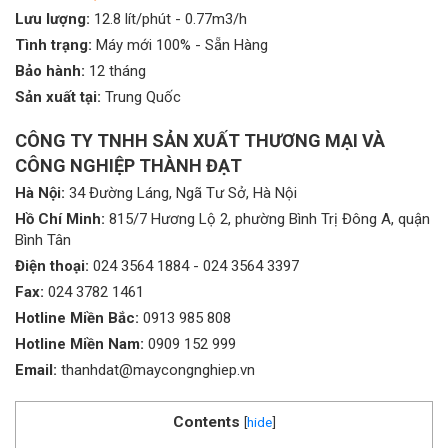
Lưu lượng:
12.8 lít/phút - 0.77m3/h
Tình trạng:
Máy mới 100% - Sẵn Hàng
Bảo hành:
12 tháng
Sản xuất tại:
Trung Quốc
CÔNG TY TNHH SẢN XUẤT THƯƠNG MẠI VÀ
CÔNG NGHIỆP THÀNH ĐẠT
Hà Nội:
34 Đường Láng, Ngã Tư Sở, Hà Nội
Hồ Chí Minh:
815/7 Hương Lộ 2, phường Bình Trị Đông A, quận
Bình Tân
Điện thoại:
024 3564 1884
-
024 3564 3397
Fax:
024 3782 1461
Hotline Miền Bắc:
0913 985 808
Hotline Miền Nam:
0909 152 999
Email:
thanhdat@maycongnghiep.vn
Contents
[
hide
]