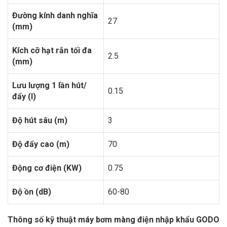
Đường kính danh nghĩa
27
(mm)
Kích cỡ hạt rắn tối đa
2.5
(mm)
Lưu lượng 1 lần hút/
0.15
đẩy (l)
Độ hút sâu (m)
3
Độ đẩy cao (m)
70
Động cơ điện (KW)
0.75
Độ ồn (dB)
60-80
Thông số kỹ thuật máy bơm màng điện nhập khẩu GODO