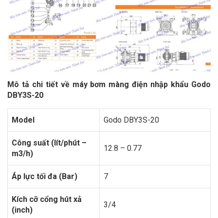
Mô tả chi tiết về máy bơm màng điện nhập khẩu Godo
DBY3S-20
Model
Godo DBY3S-20
Công suất (lít/phút –
12.8 – 0.77
m3/h)
Áp lực tối đa (Bar)
7
Kích cỡ cổng hút xả
3/4
(inch)