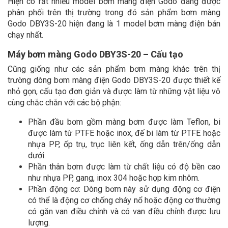
Hiện có rất nhiều model bơm màng điện Godo đang được
phân phối trên thị trường trong đó sản phẩm bơm màng
Godo DBY3S-20 hiện đang là 1 model bơm màng điện bán
chạy nhất.
Máy bơm màng Godo DBY3S-20 – Cấu tạo
Cũng giống như các sản phẩm bơm màng khác trên thị
trường dòng bơm màng điện Godo DBY3S-20 được thiết kế
nhỏ gọn, cấu tạo đơn giản và được làm từ những vật liệu vô
cùng chắc chắn với các bộ phận:
Phần đầu bơm gồm màng bơm được làm Teflon, bi
được làm từ PTFE hoặc inox, đế bi làm từ PTFE hoặc
nhựa PP, ốp trụ, trục liên kết, ống dẫn trên/ống dẫn
dưới.
Phần thân bơm được làm từ chất liệu có độ bền cao
như nhựa PP, gang, inox 304 hoặc hợp kim nhôm.
Phần động cơ: Dòng bơm này sử dụng động cơ điện
có thể là động cơ chống cháy nổ hoặc động cơ thường
có găn van điều chỉnh và có van điều chỉnh được lưu
lượng.