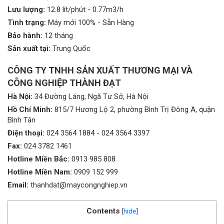
Lưu lượng:
12.8 lít/phút - 0.77m3/h
Tình trạng:
Máy mới 100% - Sẵn Hàng
Bảo hành:
12 tháng
Sản xuất tại:
Trung Quốc
CÔNG TY TNHH SẢN XUẤT THƯƠNG MẠI VÀ
CÔNG NGHIỆP THÀNH ĐẠT
Hà Nội:
34 Đường Láng, Ngã Tư Sở, Hà Nội
Hồ Chí Minh:
815/7 Hương Lộ 2, phường Bình Trị Đông A, quận
Bình Tân
Điện thoại:
024 3564 1884
-
024 3564 3397
Fax:
024 3782 1461
Hotline Miền Bắc:
0913 985 808
Hotline Miền Nam:
0909 152 999
Email:
thanhdat@maycongnghiep.vn
Contents
[
hide
]