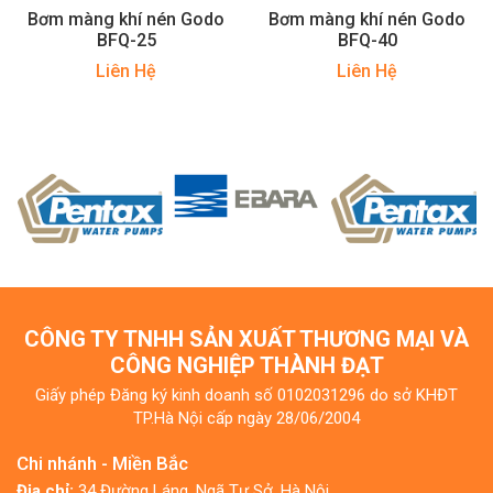
Bơm màng khí nén Godo
Bơm màng khí nén Godo
BFQ-25
BFQ-40
Liên Hệ
Liên Hệ
CÔNG TY TNHH SẢN XUẤT THƯƠNG MẠI VÀ
CÔNG NGHIỆP THÀNH ĐẠT
Giấy phép Đăng ký kinh doanh số 0102031296 do sở KHĐT
TP.Hà Nội cấp ngày 28/06/2004
Chi nhánh - Miền Bắc
Địa chỉ:
34 Đường Láng, Ngã Tư Sở, Hà Nội