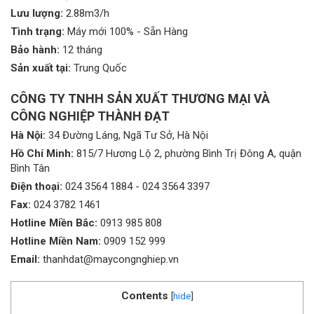
Lưu lượng:
2.88m3/h
Tình trạng:
Máy mới 100% - Sẵn Hàng
Bảo hành:
12 tháng
Sản xuất tại:
Trung Quốc
CÔNG TY TNHH SẢN XUẤT THƯƠNG MẠI VÀ
CÔNG NGHIỆP THÀNH ĐẠT
Hà Nội:
34 Đường Láng, Ngã Tư Sở, Hà Nội
Hồ Chí Minh:
815/7 Hương Lộ 2, phường Bình Trị Đông A, quận
Bình Tân
Điện thoại:
024 3564 1884
-
024 3564 3397
Fax:
024 3782 1461
Hotline Miền Bắc:
0913 985 808
Hotline Miền Nam:
0909 152 999
Email:
thanhdat@maycongnghiep.vn
Contents
[
hide
]