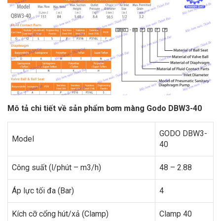
Mô tả chi tiết về sản phẩm bơm màng Godo DBW3-40
GODO DBW3-
Model
40
Công suất (l/phút – m3/h)
48 – 2.88
Áp lực tối đa (Bar)
4
Kích cỡ cổng hút/xả (Clamp)
Clamp 40