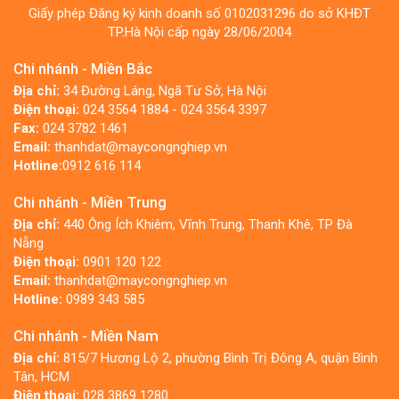
Giấy phép Đăng ký kinh doanh số 0102031296 do sở KHĐT
TP.Hà Nội cấp ngày 28/06/2004
Chi nhánh - Miền Bắc
Địa chỉ:
34 Đường Láng, Ngã Tư Sở, Hà Nội
Điện thoại:
024 3564 1884 - 024 3564 3397
Fax:
024 3782 1461
Email:
thanhdat@maycongnghiep.vn
Hotline:
0912 616 114
Chi nhánh - Miền Trung
Địa chỉ:
440 Ông Ích Khiêm, Vĩnh Trung, Thanh Khê, TP Đà
Nẵng
Điện thoại:
0901 120 122
Email:
thanhdat@maycongnghiep.vn
Hotline:
0989 343 585
Chi nhánh - Miền Nam
Địa chỉ:
815/7 Hương Lộ 2, phường Bình Trị Đông A, quận Bình
Tân, HCM
Điện thoại:
028 3869 1280