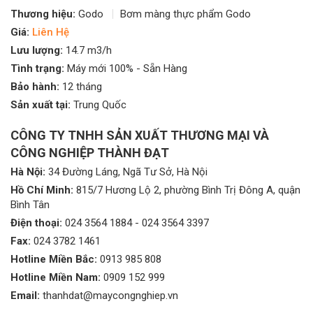
Thương hiệu:
Godo
Bơm màng thực phẩm Godo
Giá:
Liên Hệ
Lưu lượng:
14.7 m3/h
Tình trạng:
Máy mới 100% - Sẵn Hàng
Bảo hành:
12 tháng
Sản xuất tại:
Trung Quốc
CÔNG TY TNHH SẢN XUẤT THƯƠNG MẠI VÀ
CÔNG NGHIỆP THÀNH ĐẠT
Hà Nội:
34 Đường Láng, Ngã Tư Sở, Hà Nội
Hồ Chí Minh:
815/7 Hương Lộ 2, phường Bình Trị Đông A, quận
Bình Tân
Điện thoại:
024 3564 1884
-
024 3564 3397
Fax:
024 3782 1461
Hotline Miền Bắc:
0913 985 808
Hotline Miền Nam:
0909 152 999
Email:
thanhdat@maycongnghiep.vn