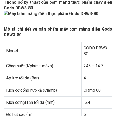
Thông số kỹ thuật của bơm màng thực phẩm chạy điện
Godo DBW3-80
Mô tả chi tiết về sản phẩm máy bơm màng điện Godo
DBW3-80
GODO DBW3-
Model
80
Công suất (l/phút – m3/h)
245 – 14.7
Áp lực tối đa (Bar)
4
Kích cỡ cổng hút/xả (Clamp)
Clamp 80
Kích cỡ hạt rắn tối đa (mm)
6.4
Độ hút sâu (m)
5