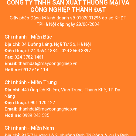
CÔNG TY TNHH SẢN XUẤT THƯƠNG MẠI VÀ
CÔNG NGHIỆP THÀNH ĐẠT
Giấy phép Đăng ký kinh doanh số 0102031296 do sở KHĐT
TP.Hà Nội cấp ngày 28/06/2004
Chi nhánh - Miền Bắc
Địa chỉ:
34 Đường Láng, Ngã Tư Sở, Hà Nội
Điện thoại:
024 3564 1884 - 024 3564 3397
Fax:
024 3782 1461
Email:
thanhdat@maycongnghiep.vn
Hotline:
0912 616 114
Chi nhánh - Miền Trung
Địa chỉ:
440 Ông Ích Khiêm, Vĩnh Trung, Thanh Khê, TP Đà
Nẵng
Điện thoại:
0901 120 122
Email:
thanhdat@maycongnghiep.vn
Hotline:
0989 343 585
Chi nhánh - Miền Nam
Địa chỉ:
815/7 Hương Lộ 2, phường Bình Trị Đông A, quận Bình