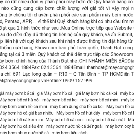
ay có rất nhiều đơn vị phân phối máy bơm để Quý khách hàng có 
 nào cũng cung cấp bơm chất lượng với giá tốt vì vậy mọi n
ông ty chúng tôi chuyên phân phối các sản phẩm máy bơm nước c
d, Pentax , APP, … vì thế khi Quý khách hàng khi có nhu cầu tìm
Đạt qua 2 hình thức như sau :Mua Online trực tiếp qua Website Q
sau đó điền đầy đủ thông tin liên hệ của quý khách, và ấn Submit,
iếp liên hệ với quý khách sau khi nhận được thông tin đặt hàng t
 thống cửa hàng, Showroom bao phủ toàn quốc, Thành Đạt cung
hãng tại cả 3 miền. Quý khách có thể đến trực tiếp các Showroom 
y bơm chính hãng của Thành Đạt nhé :CHI NHÁNH MIỀN BẮCĐịa 
 024 3564 1884Fax: 024 3564 1884Email: thanhdat@maycongng
 chỉ: 691 Lạc long quân – P.10 – Q Tân Bình – TP HCMĐiện T
at@maycongnghiep.vnHotline: 0909 152 999
giá máy bơm bể cá
giá Máy bơm hồ cá
giá Máy bơm hồ cá koi
máy bơ
Máy bơm bể cá hà nội
máy bơm bể cá koi
máy bơm bể cá mini
máy bơ
máy bơm chìm hồ cá mini
máy bơm dùng cho hồ cá koi
Máy bơm hồ c
Máy bơm hồ cá giá bao nhiêu
Máy bơm hồ cá hút đáy
máy bơm hồ cá 
Máy bơm hồ cá koi mini
Máy bơm hồ cá mini
máy bơm hồ cá nhật
Má
Máy bơm hồ cá siêu êm
máy bơm nước hồ cá để ngoài
máy bơm oxy b
máy bơm phun nước hồ cá
máy bơm tiểu cảnh