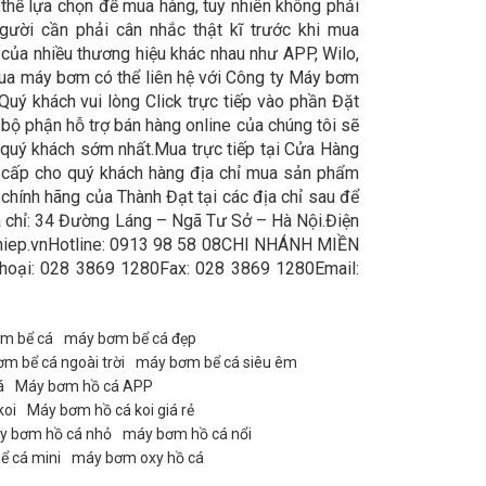
thể lựa chọn để mua hàng, tuy nhiên không phải
gười cần phải cân nhắc thật kĩ trước khi mua
ủa nhiều thương hiệu khác nhau như APP, Wilo,
 mua máy bơm có thể liên hệ với Công ty Máy bơm
uý khách vui lòng Click trực tiếp vào phần Đặt
 bộ phận hỗ trợ bán hàng online của chúng tôi sẽ
ừ quý khách sớm nhất.Mua trực tiếp tại Cửa Hàng
 cấp cho quý khách hàng địa chỉ mua sản phẩm
chính hãng của Thành Đạt tại các địa chỉ sau để
chỉ: 34 Đường Láng – Ngã Tư Sở – Hà Nội.Điện
hiep.vnHotline: 0913 98 58 08CHI NHÁNH MIỀN
hoại: 028 3869 1280Fax: 028 3869 1280Email:
m bể cá
máy bơm bể cá đẹp
m bể cá ngoài trời
máy bơm bể cá siêu êm
á
Máy bơm hồ cá APP
koi
Máy bơm hồ cá koi giá rẻ
y bơm hồ cá nhỏ
máy bơm hồ cá nổi
ể cá mini
máy bơm oxy hồ cá