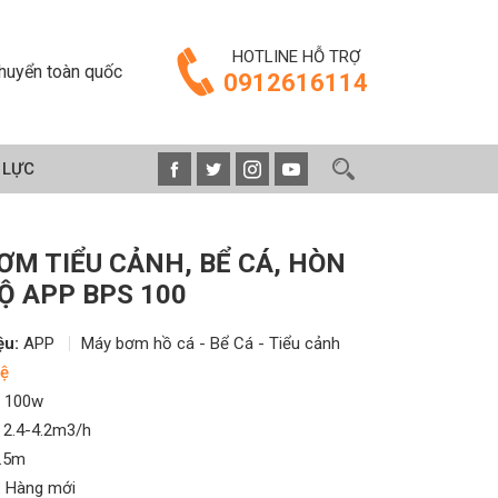
HOTLINE HỖ TRỢ
huyển toàn quốc
0912616114
 LỰC
ƠM TIỂU CẢNH, BỂ CÁ, HÒN
Ộ APP BPS 100
ệu:
APP
Máy bơm hồ cá - Bể Cá - Tiểu cảnh
ệ
100w
2.4-4.2m3/h
.5m
:
Hàng mới