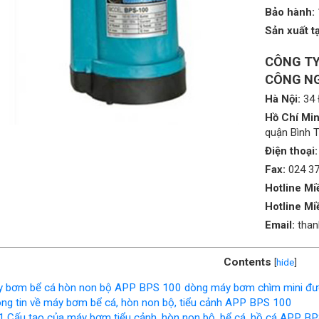
Bảo hành:
Sản xuất tạ
CÔNG TY
CÔNG NG
Hà Nội:
34 
Hồ Chí Min
quận Bình 
Điện thoại:
Fax:
024 3
Hotline Mi
Hotline Mi
Email:
tha
Contents
[
hide
]
 bơm bể cá hòn non bộ APP BPS 100 dòng máy bơm chìm mini đư
ng tin về máy bơm bể cá, hòn non bộ, tiểu cảnh APP BPS 100
1
Cấu tạo của máy bơm tiểu cảnh, hòn non bộ, bể cá, hồ cá APP B