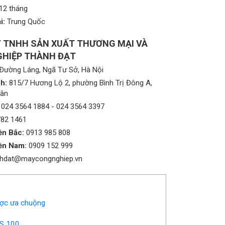
12 tháng
i:
Trung Quốc
 TNHH SẢN XUẤT THƯƠNG MẠI VÀ
HIỆP THÀNH ĐẠT
Đường Láng, Ngã Tư Sở, Hà Nội
h:
815/7 Hương Lộ 2, phường Bình Trị Đông A,
Tân
024 3564 1884
-
024 3564 3397
782 1461
ền Bắc:
0913 985 808
ền Nam:
0909 152 999
nhdat@maycongnghiep.vn
ợc ưa chuộng
PS 100