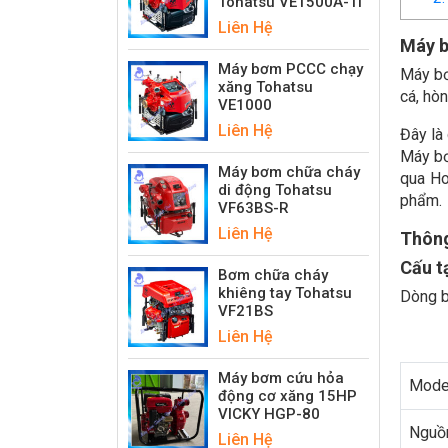
Tohatsu VE1500A-Ti
Liên Hệ
Máy b
Máy bơm PCCC chạy
Máy bơ
xăng Tohatsu
cá, hòn
VE1000
Liên Hệ
Đây là
Máy bơ
Máy bơm chữa cháy
qua Ho
di động Tohatsu
phẩm.
VF63BS-R
Liên Hệ
Thông
Cấu t
Bơm chữa cháy
khiêng tay Tohatsu
Dòng b
VF21BS
Liên Hệ
Máy bơm cứu hỏa
Mode
động cơ xăng 15HP
VICKY HGP-80
Nguồn
Liên Hệ