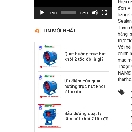
Hiện n
đơn vị
00:00
02:14
hàng.C
Sealan
Thành 
TIN MỚI NHẤT
hàng, 
trực t
Với hệ
chính 
Quạt hướng trục hút
khói 2 tốc độ là gì?
mua má
Thoại:
NAMĐịa
thanhd
Ưu điểm của quạt
hướng trục hút khói
2 tốc độ
Bảo dưỡng quạt ly
tâm hút khói 2 tốc độ