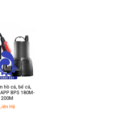
 hồ cá, bể cá,
h APP BPS 180M-
200M
Liên Hệ