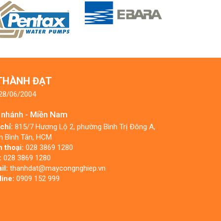
 THÀNH ĐẠT
 28/06/2004
 nhánh - Miền Nam
 chỉ:
815/7 Hương Lộ 2, phường Bình Trị Đông A,
n Bình Tân, HCM
n thoại:
028 3869 1280
:
028 3869 1280
il:
thanhdat@maycongnghiep.vn
line:
0909 152 999