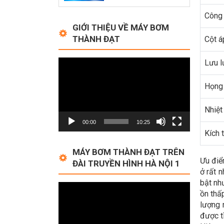
Công 
GIỚI THIỆU VỀ MÁY BƠM
THÀNH ĐẠT
Cột á
Video
Lưu l
Player
Họng 
Nhiệt
00:00
10:25
Kích 
MÁY BƠM THÀNH ĐẠT TRÊN
Ưu điể
ĐÀI TRUYỀN HÌNH HÀ NỘI 1
ở rất 
bật nh
Video
ồn thấ
Player
lượng 
được t