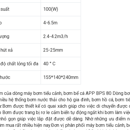
suất
100(W)
p
4-6.5m
ượng
2.4-4.2m3/h
hút xả
25-25mm
 độ chất lỏng tối đa
40 ° C
thước
155*140*240mm
m của dòng máy bơm tiểu cảnh, bơm bể cá APP BPS 80 Dòng b
nhiều hệ thống bơm nước thải cho hộ gia đinh, bơm hồ cá, bơm t
ư:Bơm được thiết kế có quai xách giúp cho việc di chuyển được 
p Bơm được trang bị rơ le cảm biến tự động ngắt khi bơm làm việc
nhỏ gọn giúp việc lắp đặt được dễ dàng. Nhờ những ưu điểm 
ìm mua rất nhiều hiện nay.Đơn vị phân phối máy bơm tiểu cảnh, b