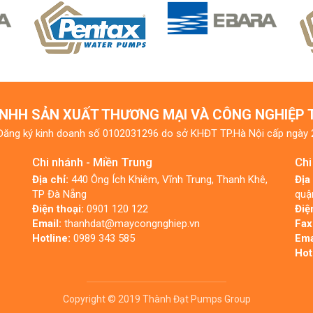
NHH SẢN XUẤT THƯƠNG MẠI VÀ CÔNG NGHIỆP
Đăng ký kinh doanh số 0102031296 do sở KHĐT TP.Hà Nội cấp ngày
Chi nhánh - Miền Trung
Chi
Địa chỉ:
440 Ông Ích Khiêm, Vĩnh Trung, Thanh Khê,
Địa
TP Đà Nẵng
quậ
Điện thoại:
0901 120 122
Điệ
Email:
thanhdat@maycongnghiep.vn
Fax
Hotline:
0989 343 585
Ema
Hot
Copyright © 2019 Thành Đạt Pumps Group