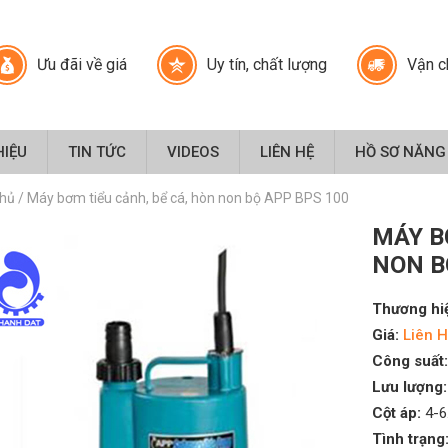
Ưu đãi về giá
Uy tín, chất lượng
Vận c
HIỆU
TIN TỨC
VIDEOS
LIÊN HỆ
HỒ SƠ NĂNG
chủ
/
Máy bơm tiểu cảnh, bể cá, hòn non bộ APP BPS 100
MÁY B
NON B
Thương hi
Giá:
Liên H
Công suất:
Lưu lượng:
Cột áp:
4-6
Tình trạng