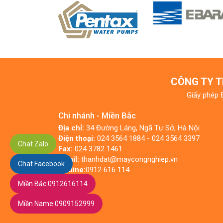
CÔNG TY T
Giấy phép 
Chi nhánh - Miền Bắc
Địa chỉ:
34 Đường Láng, Ngã Tư Sở, Hà Nội
Điện thoại:
024 3564 1884 - 024 3564 3397
Chat Zalo
Fax:
024 3782 1461
Email:
thanhdat@maycongnghiep.vn
Chat Facebook
Hotline:
0912 616 114
Miền Bắc:
0912616114
Miền Name:
0909152999