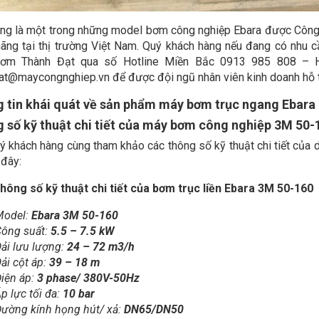
ng là một trong những model bơm công nghiệp Ebara được Công
hãng tại thị trường Việt Nam. Quý khách hàng nếu đang có nhu cầ
ơm Thành Đạt qua số Hotline Miền Bắc 0913 985 808 – H
at@maycongnghiep.vn để được đội ngũ nhân viên kinh doanh hỗ tr
 tin khái quát về sản phẩm máy bơm trục ngang Ebara
 số kỹ thuật chi tiết của máy bơm công nghiệp 3M 50-
ý khách hàng cùng tham khảo các thông số kỹ thuật chi tiết củ
 đây:
hông số kỹ thuật chi tiết của bơm trục liền Ebara 3M 50-160
Model:
Ebara 3M 50-160
ông suất:
5.5 – 7.5 kW
ải lưu lượng:
24 – 72 m3/h
ải cột áp:
39 – 18 m
iện áp:
3 phase/ 380V-50Hz
p lực tối đa:
10 bar
ường kính họng hút/ xả:
DN65/DN50