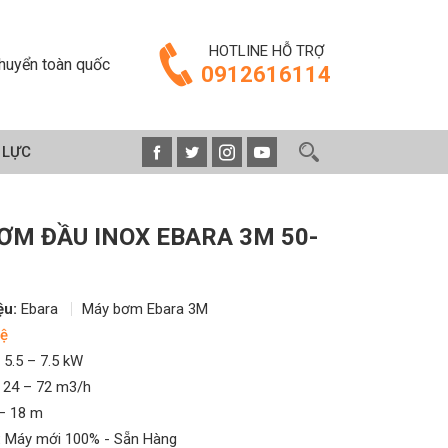
HOTLINE HỖ TRỢ
huyển toàn quốc
0912616114
 LỰC
ƠM ĐẦU INOX EBARA 3M 50-
ệu:
Ebara
Máy bơm Ebara 3M
ệ
5.5 – 7.5 kW
24 – 72 m3/h
– 18 m
:
Máy mới 100% - Sẵn Hàng