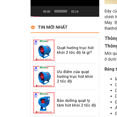
Đây cũ
00:00
02:14
chính 
Máy B
TIN MỚI NHẤT
thanhd
Thông
Thông
Quạt hướng trục hút
khói 2 tốc độ là gì?
Mời qu
ở dưới
Bảng t
Ưu điểm của quạt
hướng trục hút khói
2 tốc độ
C
D
D
Bảo dưỡng quạt ly
Đ
tâm hút khói 2 tốc độ
Á
Đ