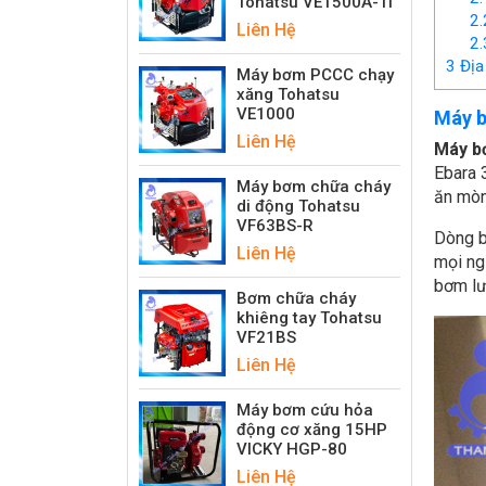
Tohatsu VE1500A-Ti
2.
Liên Hệ
2.
3
Địa 
Máy bơm PCCC chạy
xăng Tohatsu
VE1000
Máy b
Liên Hệ
Máy b
Ebara 
Máy bơm chữa cháy
ăn mòn
di động Tohatsu
VF63BS-R
Dòng b
Liên Hệ
mọi ng
bơm lư
Bơm chữa cháy
khiêng tay Tohatsu
VF21BS
Liên Hệ
Máy bơm cứu hỏa
động cơ xăng 15HP
VICKY HGP-80
Liên Hệ