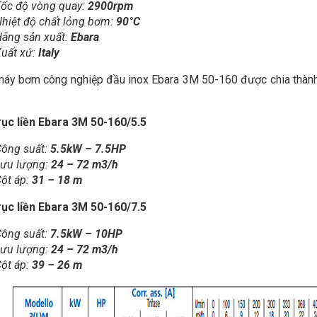
ốc độ vòng quay:
2900rpm
hiệt độ chất lỏng bơm:
90°C
ãng sản xuất:
Ebara
uất xứ:
Italy
áy bơm công nghiệp đầu inox Ebara 3M 50-160 được chia thành h
ục liền Ebara 3M 50-160/5.5
ông suất:
5.5kW – 7.5HP
ưu lượng:
24 – 72 m3/h
ột áp:
31 – 18 m
ục liền Ebara 3M 50-160/7.5
ông suất:
7.5kW – 10HP
ưu lượng:
24 – 72 m3/h
ột áp:
39 – 26 m