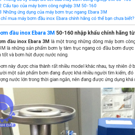
2
Cấu tạo của máy bơm công nghiệp 3M 50-160
3
Những ứng dụng của máy bơm trục ngang Ebara 3M
chỉ mua máy bơm đầu inox Ebara chính hãng có thể bạn chưa biết?
ơm đầu inox Ebara 3M
50-160 nhập khẩu chính hãng từ 
ơm đầu inox Ebara 3M
là một trong những dòng máy bơm công 
3M là những sản phẩm bơm ly tâm trục ngang có đầu bơm được c
 tốt và bơm hút được nước nóng.
ơm này được chia thành rất nhiều model khác nhau, tuy nhiên ở bà
ười một sản phẩm bơm đang được khá nhiều người tìm kiếm, đó 
ợng nước lớn trong thời gian ngắn, nên đang được ứng dụng khá rộ