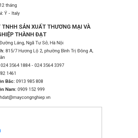
12 tháng
i:
Ý - Italy
 TNHH SẢN XUẤT THƯƠNG MẠI VÀ
HIỆP THÀNH ĐẠT
Đường Láng, Ngã Tư Sở, Hà Nội
h:
815/7 Hương Lộ 2, phường Bình Trị Đông A,
Tân
024 3564 1884
-
024 3564 3397
782 1461
ền Bắc:
0913 985 808
ền Nam:
0909 152 999
nhdat@maycongnghiep.vn
0