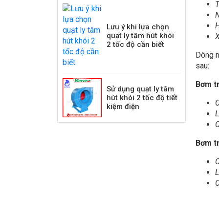
T
N
H
Lưu ý khi lựa chọn
quạt ly tâm hút khói
X
2 tốc độ cần biết
Dòng m
sau:
Bơm tr
Sử dụng quạt ly tâm
hút khói 2 tốc độ tiết
C
kiệm điện
L
C
Bơm tr
C
L
C