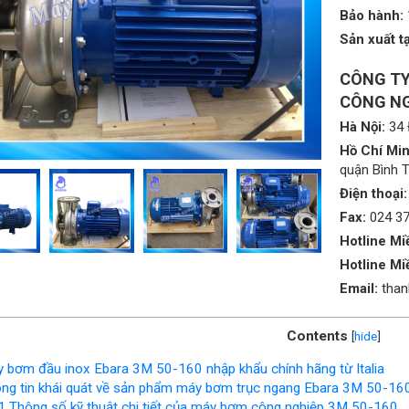
Bảo hành:
Sản xuất tạ
CÔNG TY
CÔNG NG
Hà Nội:
34 
Hồ Chí Min
quận Bình 
Điện thoại:
Fax:
024 3
Hotline Mi
Hotline Mi
Email:
tha
Contents
[
hide
]
 bơm đầu inox Ebara 3M 50-160 nhập khẩu chính hãng từ Italia
ng tin khái quát về sản phẩm máy bơm trục ngang Ebara 3M 50-16
1
Thông số kỹ thuật chi tiết của máy bơm công nghiệp 3M 50-160