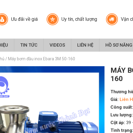
Ưu đãi về giá
Uy tín, chất lượng
Vận c
HIỆU
TIN TỨC
VIDEOS
LIÊN HỆ
HỒ SƠ NĂNG
chủ
/
Máy bơm đầu inox Ebara 3M 50-160
MÁY B
160
Thương hi
Giá:
Liên H
Công suất:
Lưu lượng:
Cột áp:
39 
Tình trạng