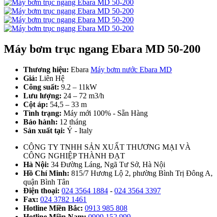
Máy bơm trục ngang Ebara MD 50-200
Thương hiệu:
Ebara
Máy bơm nước Ebara MD
Giá:
Liên Hệ
Công suất:
9.2 – 11kW
Lưu lượng:
24 – 72 m3/h
Cột áp:
54,5 – 33 m
Tình trạng:
Máy mới 100% - Sẵn Hàng
Bảo hành:
12 tháng
Sản xuất tại:
Ý - Italy
CÔNG TY TNHH SẢN XUẤT THƯƠNG MẠI VÀ
CÔNG NGHIỆP THÀNH ĐẠT
Hà Nội:
34 Đường Láng, Ngã Tư Sở, Hà Nội
Hồ Chí Minh:
815/7 Hương Lộ 2, phường Bình Trị Đông A,
quận Bình Tân
Điện thoại:
024 3564 1884
-
024 3564 3397
Fax:
024 3782 1461
Hotline Miền Bắc:
0913 985 808
Hotline Miền Nam:
0909 152 999