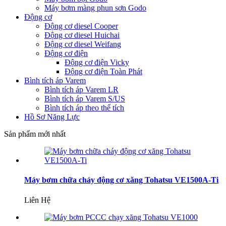
Máy bơm màng phun sơn Godo
Động cơ
Động cơ diesel Cooper
Động cơ diesel Huichai
Động cơ diesel Weifang
Động cơ điện
Động cơ điện Vicky
Động cơ điện Toàn Phát
Bình tích áp Varem
Bình tích áp Varem LR
Bình tích áp Varem S/US
Bình tích áp theo thể tích
Hồ Sơ Năng Lực
Sản phẩm mới nhất
Máy bơm chữa cháy động cơ xăng Tohatsu VE1500A-Ti
Liên Hệ