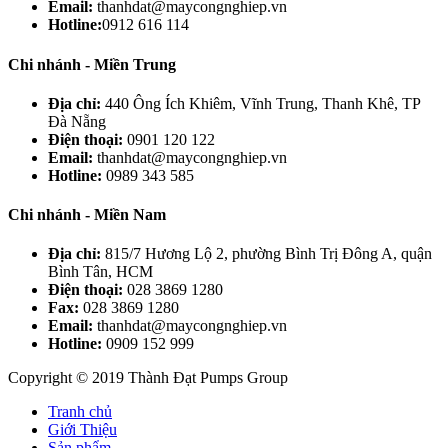
Email:
thanhdat@maycongnghiep.vn
Hotline:
0912 616 114
Chi nhánh - Miền Trung
Địa chỉ:
440 Ông Ích Khiêm, Vĩnh Trung, Thanh Khê, TP
Đà Nẵng
Điện thoại:
0901 120 122
Email:
thanhdat@maycongnghiep.vn
Hotline:
0989 343 585
Chi nhánh - Miền Nam
Địa chỉ:
815/7 Hương Lộ 2, phường Bình Trị Đông A, quận
Bình Tân, HCM
Điện thoại:
028 3869 1280
Fax:
028 3869 1280
Email:
thanhdat@maycongnghiep.vn
Hotline:
0909 152 999
Copyright © 2019 Thành Đạt Pumps Group
Tranh chủ
Giới Thiệu
Sản phẩm