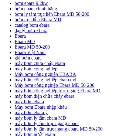
bơm ebara 9.2kw
bơm ebara chính hãng
bơm ly tâm trục liền Ebara MD 50-200
bơm trục liền Ebara MD
catalog bơm ebara
đại lý bơm Ebara
Ebara
Ebara MD
Ebara MD 50-200
Ebara Việt Nam
giá bơm ebara
máy bơm chữa cháy ebara
may bom cong nghiep
Máy bơm công nghiệp EBARA
máy bơm công nghiệp ebara md
Máy bơm công nghiệp Ebara MD 50-200
máy bơm công nghiệp trục ngang Ebara MD
máy bơm điện chữa cháy ebara
máy bơm ebara
Máy bơm Ebara nhập khẩu
máy bơm ebara ý
máy bơm ly tâm ebara MD
máy bơm ly tâm trục ngang ebara
máy bơm ly tâm trục ngang ebara MD 50-200
máy bơm nước ebara