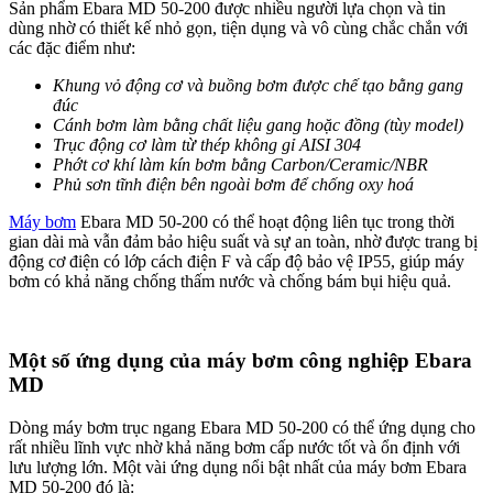
Sản phẩm Ebara MD 50-200 được nhiều người lựa chọn và tin
dùng nhờ có thiết kế nhỏ gọn, tiện dụng và vô cùng chắc chắn với
các đặc điểm như:
Khung vỏ động cơ và buồng bơm được chế tạo bằng gang
đúc
Cánh bơm làm bằng chất liệu gang hoặc đồng (tùy model)
Trục động cơ làm từ thép không gỉ AISI 304
Phớt cơ khí làm kín bơm bằng Carbon/Ceramic/NBR
Phủ sơn tĩnh điện bên ngoài bơm để chống oxy hoá
Máy bơm
Ebara MD 50-200 có thể hoạt động liên tục trong thời
gian dài mà vẫn đảm bảo hiệu suất và sự an toàn, nhờ được trang bị
động cơ điện có lớp cách điện F và cấp độ bảo vệ IP55, giúp máy
bơm có khả năng chống thấm nước và chống bám bụi hiệu quả.
Một số ứng dụng của máy bơm công nghiệp Ebara
MD
Dòng máy bơm trục ngang Ebara MD 50-200 có thể ứng dụng cho
rất nhiều lĩnh vực nhờ khả năng bơm cấp nước tốt và ổn định với
lưu lượng lớn. Một vài ứng dụng nổi bật nhất của máy bơm Ebara
MD 50-200 đó là: