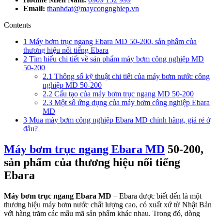
Email:
thanhdat@maycongnghiep.vn
Contents
1
Máy bơm trục ngang Ebara MD 50-200, sản phẩm của
thương hiệu nổi tiếng Ebara
2
Tìm hiểu chi tiết về sản phẩm máy bơm công nghiệp MD
50-200
2.1
Thông số kỹ thuật chi tiết của máy bơm nước công
nghiệp MD 50-200
2.2
Cấu tạo của máy bơm trục ngang MD 50-200
2.3
Một số ứng dụng của máy bơm công nghiệp Ebara
MD
3
Mua máy bơm công nghiệp Ebara MD chính hãng, giá rẻ ở
đâu?
Máy bơm trục ngang Ebara MD
50-200,
sản phẩm của thương hiệu nổi tiếng
Ebara
Máy bơm trục ngang Ebara MD
– Ebara được biết đến là một
thương hiệu máy bơm nước chất lượng cao, có xuất xứ từ Nhật Bản
với hàng trăm các mẫu mã sản phẩm khác nhau. Trong đó, dòng