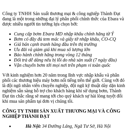
Công ty TNHH Sản xuất thương mại & công nghiệp Thành Đạt
đang là một trong những đại lý phân phối chính thức của Ebara và
được nhiều người tin tưởng lựa chọn bởi:
Cung cấp bơm Ebara MD nhập khẩu chính hãng từ Ý
Bơm có đầy đủ tem mác và giấy tờ nhập khẩu, CO-CQ
Giá bán cạnh tranh hàng đầu trên thị trường
Ưu đãi và giảm giá khi mua số lượng lớn
Bảo hành chính hãng trong vòng 12 tháng
Đổi trả dễ dàng nếu bị lỗi do nhà sản xuất (7 ngày đầu)
Vận chuyển bơm tới mọi nơi trên phạm vi toàn quốc
Với kinh nghiệm hơn 20 năm trong lĩnh vực nhập khẩu và phân
phối các thương hiệu máy bơm nổi tiếng trên thế giới. Cùng với đó
là đội ngũ nhân viên chuyên nghiệp, đội ngũ kỹ thuật dày dặn kinh
nghiệm sẵn sàng hỗ trợ cho khách hàng khi sử dụng bơm, Thành
Đạt tin chắc rằng sẽ mang tới cho quý khách sự hài lòng tuyệt đối
khi mua sản phẩm tại đơn vị chúng tôi.
CÔNG TY TNHH SẢN XUẤT THƯƠNG MẠI VÀ CÔNG
NGHIỆP THÀNH ĐẠT
Hà Nội:
34 Đường Láng, Ngã Tư Sở, Hà Nội