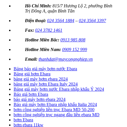
Hồ Chí Minh:
815/7 Hương Lộ 2, phường Bình
Trị Đông A, quận Bình Tân
Điện thoại:
024 3564 1884
–
024 3564 3397
Fax:
024 3782 1461
Hotline Miền Bắc:
0913 985 808
Hotline Miền Nam:
0909 152 999
Email:
thanhdat@maycongnghiep.vn
Bảng báo giá máy bơm nước Ebara
Bảng giá bơm Ebara
bảng giá máy bơm ebara 2024
bảng giá máy bơm Ebara Italy 2024
Bảng giá máy bơm nước Ebara nhập khẩu Ý 2024
Báo giá bơm Ebara
báo giá máy bơm ebara 2024
Báo giá máy bơm Ebara nhập khẩu Italia 2024
bơm công nghiệp liền trục Ebara MD 50-200
bơm công nghiệp trục ngang đầu liền ebara MD
bơm Ebara
bơm ebara 11kw