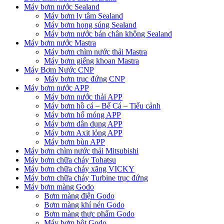
Máy bơm nước Sealand
Máy bơm ly tâm Sealand
Máy bơm họng súng Sealand
Máy bơm nước bán chân không Sealand
Máy bơm nước Mastra
Máy bơm chìm nước thải Mastra
Máy bơm giếng khoan Mastra
Máy Bơm Nước CNP
Máy bơm trục đứng CNP
Máy bơm nước APP
Máy bơm nước thải APP
Máy bơm hồ cá – Bể Cá – Tiểu cảnh
Máy bơm hố móng APP
Máy bơm dân dụng APP
Máy bơm Axit lỏng APP
Máy bơm bùn APP
Máy bơm chìm nước thải Mitsubishi
Máy bơm chữa cháy Tohatsu
Máy bơm chữa cháy xăng VICKY
Máy bơm chữa cháy Turbine trục đứng
Máy bơm màng Godo
Bơm màng điện Godo
Bơm màng khí nén Godo
Bơm màng thực phẩm Godo
Máy bơm bột Godo