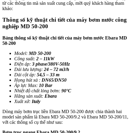
từ các thông tin mà sản xuất cung cấp, mời quý khách hàng tham
khảo:
Thông số kỹ thuật chi tiết của máy bơm nước công
nghiệp MD 50-200
Bảng thông số kỹ thuật chi tiết của máy bơm nước Ebara MD
50-200
Model:
MD 50-200
Công suất:
2 – 11kW
Điện áp:
3 phase/380V-50Hz
Dải lưu lượng:
24 – 72 m3/h
Dải cột áp:
54,5 – 33 m
Họng hút xả :
DN65/DN50
Áp lực Max:
10 Bar
Nhiệt độ chất lỏng bơm:
90°C
Hãng sản xuất:
Ebara
Xuất xứ:
Italy
Dòng máy bơm trục liền Ebara MD 50-200 được chia thành hai
model sản phẩm là Ebara MD 50-200/9.2 và Ebara MD 50-200/11,
với các thông số cụ thể như sau:
Bơm trục ngang Ebara MD 50-200/9.2