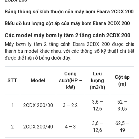
Bảng thông số kích thước của máy bơm Ebara 2CDX 200
Biểu đồ lưu lượng cột áp của máy bơm Ebara 2CDX 200
Các model máy bơm ly tâm 2 tầng cánh 2CDX 200
Máy bơm ly tâm 2 tầng cánh Ebara 2CDX 200 được chia
thành ba model khác nhau, với các thông số kỹ thuật chi tiết
được thể hiện ở bảng dưới đây:
Công
Lưu
Cột áp
STT
Model
suất
(HP –
lượng
(m)
kW)
(m3/h)
3,6 –
52 –
1
2CDX 200/30
3 – 2.2
12,6
39,5
3,6 –
62,5 –
2
2CDX 200/40
4 – 3
12,6
49