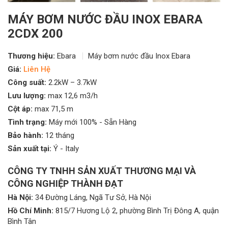
MÁY BƠM NƯỚC ĐẦU INOX EBARA
2CDX 200
Thương hiệu:
Ebara
Máy bơm nước đầu Inox Ebara
Giá:
Liên Hệ
Công suất:
2.2kW – 3.7kW
Lưu lượng:
max 12,6 m3/h
Cột áp:
max 71,5 m
Tình trạng:
Máy mới 100% - Sẵn Hàng
Bảo hành:
12 tháng
Sản xuất tại:
Ý - Italy
CÔNG TY TNHH SẢN XUẤT THƯƠNG MẠI VÀ
CÔNG NGHIỆP THÀNH ĐẠT
Hà Nội:
34 Đường Láng, Ngã Tư Sở, Hà Nội
Hồ Chí Minh:
815/7 Hương Lộ 2, phường Bình Trị Đông A, quận
Bình Tân