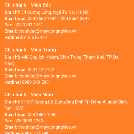
Chi nhánh - Miền Bắc
Địa chỉ:
34 Đường Láng, Ngã Tư Sở, Hà Nội
Điện thoại:
024 3564 1884 - 024 3564 3397
Fax:
024 3782 1461
Email:
thanhdat@maycongnghiep.vn
Hotline:
0912 616 114
Chi nhánh - Miền Trung
Địa chỉ:
440 Ông Ích Khiêm, Vĩnh Trung, Thanh Khê, TP Đà
Nẵng
Điện thoại:
0901 120 122
Email:
thanhdat@maycongnghiep.vn
Hotline:
0989 343 585
Chi nhánh - Miền Nam
Địa chỉ:
815/7 Hương Lộ 2, phường Bình Trị Đông A, quận Bình
Tân, HCM
Điện thoại:
028 3869 1280
Fax:
028 3869 1280
Email:
thanhdat@maycongnghiep.vn
Hotline:
0909 152 999