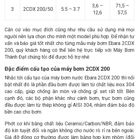
3,6 –
71,5 –
3
2CDX 200/50
5.5 – 3.7
12,6
57,5
Căn cứ vào mục đích cũng như nhu cầu sử dụng mà mọi
người nên lựa chọn cho mình một model phù hợp. Để nhận tư
vấn và báo giá tốt nhất cho từng mẫu máy bơm Ebara 2CDX
200, quý khách hàng có thể liên hệ trực tiếp với Máy Bơm
Thành Đạt chúng tôi để được hỗ trợ nhé.
Đặc điểm cấu tạo của máy bơm 2CDX 200
Nhắc tới cấu tạo của máy bơm nước Ebara 2CDX 200 thì nổi
bật nhất đó là phần đầu bơm được làm từ chất liệu inox 304
cao cấp, giúp chống ăn mòn và chống gỉ set rất tốt. Bên
cạnh đó, các bộ phận khác như cánh bơm, trục bơm cũng
đều được làm từ thép không gỉ AISI 304, nhằm đảm bảo độ
bền cao cho bơm.
Phớt cơ khí bằng chất liệu Ceramic/Carbon/NBR, đảm bảo
độ kín tuyệt đối và ngăn không cho nước rò rỉ ra bên ngoài.
Giá đỡ động cơ thường được làm bằng hợp kim nhôm (đối