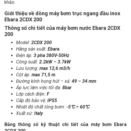
khảo.
Giới thiệu về dòng máy bơm trục ngang đầu inox
Ebara 2CDX 200
Thông số chi tiết của máy bơm nước Ebara 2CDX
200
Model:
2CDX 200
Hãng sản xuất:
Ebara
Điện áp:
3 pha 380V-50Hz
Công suất:
2.2kW – 3.7kW
Lưu lượng:
max 12,6 m3/h
Cột áp:
max 71,5 m
Đường kính họng hút – xả:
49 – 34 mm
Áp lực làm việc tối đa:
8bar
Lớp cách điện:
F
Cấp độ bảo vệ:
IP55
Nhiệt độ chất lỏng bơm:
-5℃ ÷ 60℃
Xuất xứ:
Italy
Bảng thông số kỹ thuật chi tiết của máy bơm Ebara
2CDX 200