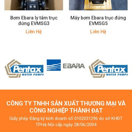
Bơm Ebara ly tâm trục
Máy bơm Ebara trục đứng
đứng EVMSG3
EVMSG5
Liên Hệ
Liên Hệ
CÔNG TY TNHH SẢN XUẤT THƯƠNG MẠI VÀ
CÔNG NGHIỆP THÀNH ĐẠT
Giấy phép Đăng ký kinh doanh số 0102031296 do sở KHĐT
TP.Hà Nội cấp ngày 28/06/2004