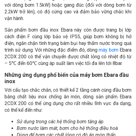
với dòng bơm 1.5kW) hoặc gang đúc (đối với dòng bơm từ
2.2kW trở lên), có độ cứng cao và đảm bảo vững chắc khi
vận hành.
Sản phẩm bơm đầu inox Ebara này còn được trang bị lớp
cách điện F cùng lớp bảo vệ IP55, giúp bơm không bị hở
điện, ngăn chặn tình trạng bám bụi hay thấm nước trong quá
trình sử dụng. Với những đặc điểm đó, dòng
máy bơm
Ebara
2CDX 200 có thể vận chuyển được chất lỏng có nhiệt độ từ
– 5℃ đến 60℃ cùng áp suất làm việc tối đa lên tới 8bar.
Những ứng dụng phổ biến của máy bơm Ebara đầu
inox
Với cấu tạo chắc chắn, có thiết kế 2 tầng cánh cùng đầu bơm
bằng chất liệu inox chống ăn mòn, dòng sản phẩm Ebara
2CDX 200 có thể ứng dụng cho rất nhiều lĩnh vực đa dạng,
có thể kể đến như:
Sử dụng trong các hệ thống bơm tăng áp
Bơm nước làm mát, bơm cho hệ thống điều hoà
Dùng để bơm các chất lỏng có độ ăn mòn thấp