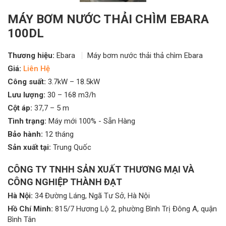
MÁY BƠM NƯỚC THẢI CHÌM EBARA
100DL
Thương hiệu:
Ebara
Máy bơm nước thải thả chìm Ebara
Giá:
Liên Hệ
Công suất:
3.7kW – 18.5kW
Lưu lượng:
30 – 168 m3/h
Cột áp:
37,7 – 5 m
Tình trạng:
Máy mới 100% - Sẵn Hàng
Bảo hành:
12 tháng
Sản xuất tại:
Trung Quốc
CÔNG TY TNHH SẢN XUẤT THƯƠNG MẠI VÀ
CÔNG NGHIỆP THÀNH ĐẠT
Hà Nội:
34 Đường Láng, Ngã Tư Sở, Hà Nội
Hồ Chí Minh:
815/7 Hương Lộ 2, phường Bình Trị Đông A, quận
Bình Tân