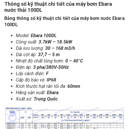
Thông số kỹ thuật chi tiết của máy bơm Ebara
nước thải 100DL
Bảng thông số kỹ thuật chi tiết của máy bơm nước Ebara
100DL
Model:
Ebara 100DL
Công suất:
3.7kW – 18.5kW
Dải lưu lượng:
30 – 168 m3/h
Dải cột áp:
37,7 – 5 m
Nhiệt độ chất lỏng bơm:
0 – 40°C
Điện áp:
3 pha/380V-50Hz
Lớp cách điện:
F
Cấp độ bảo vệ:
IP68
Kích thước hạt rắn tối đa:
60mm
Hãng sản xuất:
Ebara
Xuất xứ:
Trung Quốc