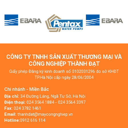
CÔNG TY TNHH SẢN XUẤT THƯƠNG MẠI VÀ
CÔNG NGHIỆP THÀNH ĐẠT
Giấy phép Đăng ký kinh doanh số 0102031296 do sở KHĐT
TP.Hà Nội cấp ngày 28/06/2004
Chi nhánh - Miền Bắc
Địa chỉ:
34 Đường Láng, Ngã Tư Sở, Hà Nội
Điện thoại:
024 3564 1884 - 024 3564 3397
Fax:
024 3782 1461
Email:
thanhdat@maycongnghiep.vn
Hotline:
0912 616 114