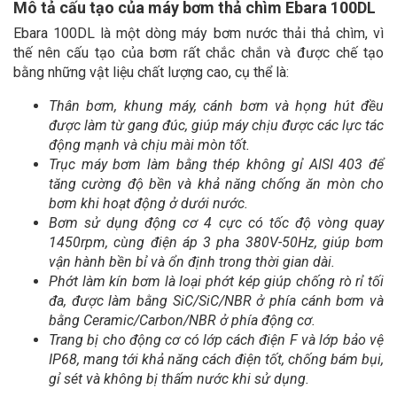
Mô tả cấu tạo của máy bơm thả chìm Ebara 100DL
Ebara 100DL là một dòng máy bơm nước thải thả chìm, vì
thế nên cấu tạo của bơm rất chắc chắn và được chế tạo
bằng những vật liệu chất lượng cao, cụ thể là:
Thân bơm, khung máy, cánh bơm và họng hút đều
được làm từ gang đúc, giúp máy chịu được các lực tác
động mạnh và chịu mài mòn tốt.
Trục máy bơm làm bằng thép không gỉ AISI 403 để
tăng cường độ bền và khả năng chống ăn mòn cho
bơm khi hoạt động ở dưới nước.
Bơm sử dụng động cơ 4 cực có tốc độ vòng quay
1450rpm, cùng điện áp 3 pha 380V-50Hz, giúp bơm
vận hành bền bỉ và ổn định trong thời gian dài.
Phớt làm kín bơm là loại phớt kép giúp chống rò rỉ tối
đa, được làm bằng SiC/SiC/NBR ở phía cánh bơm và
bằng Ceramic/Carbon/NBR ở phía động cơ.
Trang bị cho động cơ có lớp cách điện F và lớp bảo vệ
IP68, mang tới khả năng cách điện tốt, chống bám bụi,
gỉ sét và không bị thấm nước khi sử dụng.