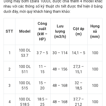
Dòng máy bơm Ebara 100DL được chia thành 4 model khác
nhau với các thông số kỹ thuật chi tiết được thể hiện ở bảng
dưới đây, mời quý khách hàng tham khảo:
Công
Lưu
Họng
suất
Cột áp
STT
Model
lượng
xả
(kW –
(m)
(m3/h)
(mm)
HP)
100 DL
1
3.7 – 5
30 – 114
14,1 – 5
100
53.7
100 DL
11 –
27,3 –
2
48 – 156
100
511
15
15,1
100 DL
15 –
32 –
3
48 – 168
100
515
20
18,5
100 DL
18.5 –
37,7 –
4
48 – 168
100
518.5
25
21,2