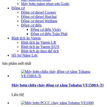
Máy bơm màng phun sơn Godo
Động cơ
Động cơ diesel Cooper
Động cơ diesel Huichai
Động cơ diesel Weifang
Động cơ điện
Động cơ điện Vicky
Động cơ điện Toàn Phát
Bình tích áp Varem
Bình tích áp Varem LR
Bình tích áp Varem S/US
Bình tích áp theo thể tích
Hồ Sơ Năng Lực
Sản phẩm mới nhất
Máy bơm chữa cháy động cơ xăng Tohatsu VE1500A-Ti
Liên Hệ