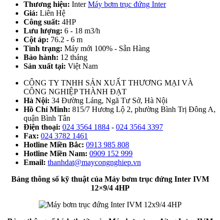
Thương hiệu:
Inter
Máy bơm trục đứng Inter
Giá:
Liên Hệ
Công suất:
4HP
Lưu lượng:
6 - 18 m3/h
Cột áp:
76.2 - 6 m
Tình trạng:
Máy mới 100% - Sẵn Hàng
Bảo hành:
12 tháng
Sản xuất tại:
Việt Nam
CÔNG TY TNHH SẢN XUẤT THƯƠNG MẠI VÀ
CÔNG NGHIỆP THÀNH ĐẠT
Hà Nội:
34 Đường Láng, Ngã Tư Sở, Hà Nội
Hồ Chí Minh:
815/7 Hương Lộ 2, phường Bình Trị Đông A,
quận Bình Tân
Điện thoại:
024 3564 1884
-
024 3564 3397
Fax:
024 3782 1461
Hotline Miền Bắc:
0913 985 808
Hotline Miền Nam:
0909 152 999
Email:
thanhdat@maycongnghiep.vn
Bảng thông số kỹ thuật của
Máy bơm trục đứng Inter IVM
12×9/4 4HP