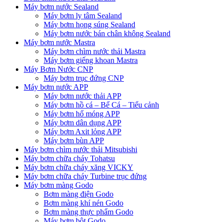
Máy bơm nước Sealand
Máy bơm ly tâm Sealand
Máy bơm họng súng Sealand
Máy bơm nước bán chân không Sealand
Máy bơm nước Mastra
Máy bơm chìm nước thải Mastra
Máy bơm giếng khoan Mastra
Máy Bơm Nước CNP
Máy bơm trục đứng CNP
Máy bơm nước APP
Máy bơm nước thải APP
Máy bơm hồ cá – Bể Cá – Tiểu cảnh
Máy bơm hố móng APP
Máy bơm dân dụng APP
Máy bơm Axit lỏng APP
Máy bơm bùn APP
Máy bơm chìm nước thải Mitsubishi
Máy bơm chữa cháy Tohatsu
Máy bơm chữa cháy xăng VICKY
Máy bơm chữa cháy Turbine trục đứng
Máy bơm màng Godo
Bơm màng điện Godo
Bơm màng khí nén Godo
Bơm màng thực phẩm Godo
Máy bơm bột Godo