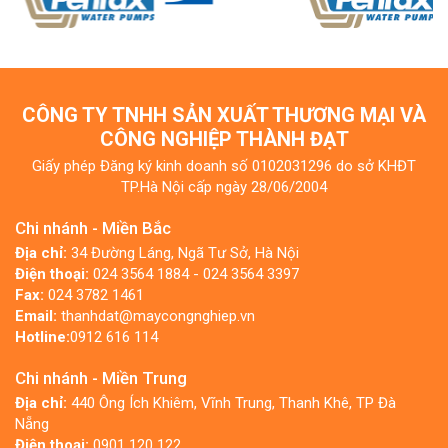
CÔNG TY TNHH SẢN XUẤT THƯƠNG MẠI VÀ
CÔNG NGHIỆP THÀNH ĐẠT
Giấy phép Đăng ký kinh doanh số 0102031296 do sở KHĐT
TP.Hà Nội cấp ngày 28/06/2004
Chi nhánh - Miền Bắc
Địa chỉ:
34 Đường Láng, Ngã Tư Sở, Hà Nội
Điện thoại:
024 3564 1884 - 024 3564 3397
Fax:
024 3782 1461
Email:
thanhdat@maycongnghiep.vn
Hotline:
0912 616 114
Chi nhánh - Miền Trung
Địa chỉ:
440 Ông Ích Khiêm, Vĩnh Trung, Thanh Khê, TP Đà
Nẵng
Điện thoại:
0901 120 122