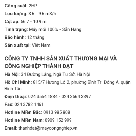
Công suất:
2HP
Lưu lượng:
3.6 - 9.6 m3/h
Cột áp:
56.7 - 10.9 m
Tình trạng:
Máy mới 100% - Sẵn Hàng
Bảo hành:
12 tháng
Sản xuất tại:
Việt Nam
CÔNG TY TNHH SẢN XUẤT THƯƠNG MẠI VÀ
CÔNG NGHIỆP THÀNH ĐẠT
Hà Nội:
34 Đường Láng, Ngã Tư Sở, Hà Nội
Hồ Chí Minh:
815/7 Hương Lộ 2, phường Bình Trị Đông A, quận
Bình Tân
Điện thoại:
024 3564 1884
-
024 3564 3397
Fax:
024 3782 1461
Hotline Miền Bắc:
0913 985 808
Hotline Miền Nam:
0909 152 999
Email:
thanhdat@maycongnghiep.vn