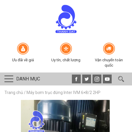
Ưu đãi về giá
Uy tín, chất lượng
Vận chuyển toàn
quốc
DANH MỤC
Trang chủ
/
Máy bơm trục đứng Inter IVM 6×8/2 2HP