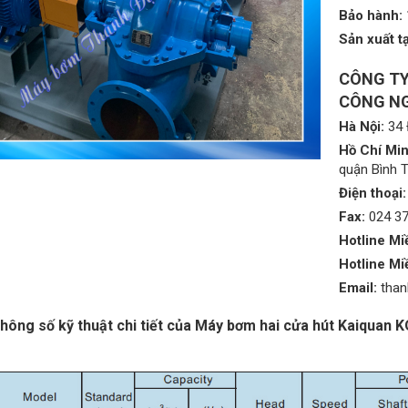
Bảo hành:
Sản xuất tạ
CÔNG TY
CÔNG NG
Hà Nội:
34 
Hồ Chí Min
quận Bình 
Điện thoại:
Fax:
024 3
Hotline Mi
Hotline Mi
Email:
tha
hông số kỹ thuật chi tiết của Máy bơm hai cửa hút Kaiqua