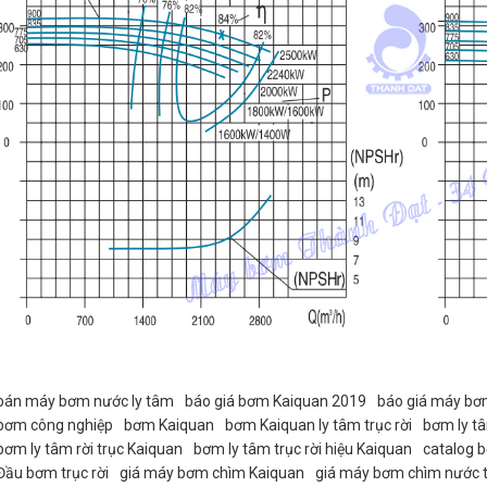
bán máy bơm nước ly tâm
báo giá bơm Kaiquan 2019
báo giá máy bơ
bơm công nghiệp
bơm Kaiquan
bơm Kaiquan ly tâm trục rời
bơm ly t
bơm ly tâm rời trục Kaiquan
bơm ly tâm trục rời hiệu Kaiquan
catalog 
Đầu bơm trục rời
giá máy bơm chìm Kaiquan
giá máy bơm chìm nước t