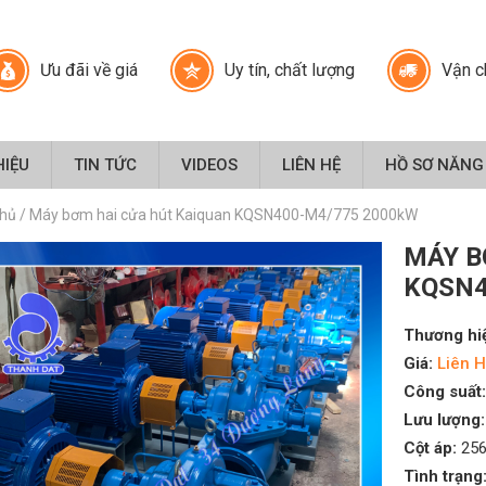
Ưu đãi về giá
Uy tín, chất lượng
Vận c
HIỆU
TIN TỨC
VIDEOS
LIÊN HỆ
HỒ SƠ NĂNG
chủ
/
Máy bơm hai cửa hút Kaiquan KQSN400-M4/775 2000kW
MÁY B
KQSN4
Thương hi
Giá:
Liên H
Công suất:
Lưu lượng:
Cột áp:
256
Tình trạng