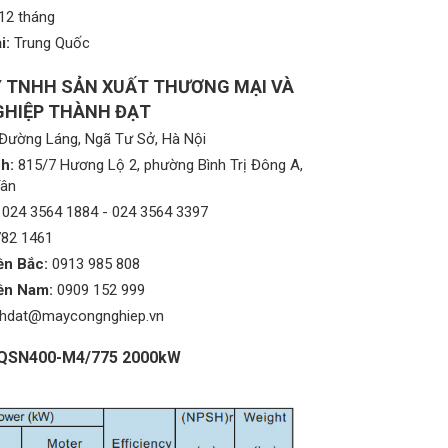
12 tháng
i:
Trung Quốc
 TNHH SẢN XUẤT THƯƠNG MẠI VÀ
HIỆP THÀNH ĐẠT
Đường Láng, Ngã Tư Sở, Hà Nội
h:
815/7 Hương Lộ 2, phường Bình Trị Đông A,
Tân
024 3564 1884
-
024 3564 3397
782 1461
ền Bắc:
0913 985 808
ền Nam:
0909 152 999
nhdat@maycongnghiep.vn
n KQSN400-M4/775 2000kW