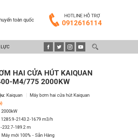
HOTLINE HỖ TRỢ
huyển toàn quốc
0912616114
 LỰC
ƠM HAI CỬA HÚT KAIQUAN
00-M4/775 2000KW
ệu:
Kaiquan
Máy bơm hai cửa hút Kaiquan
ệ
2000kW
1285.9-2143.2-1679 m3/h
-232.7-189.2 m
:
Máy mới 100% - Sẵn Hàng