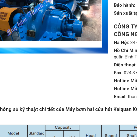
Bảo hành:
Sản xuất tạ
CÔNG TY
CÔNG NG
Hà Nội:
34 
Hồ Chí Min
quận Bình 
Điện thoại:
Fax:
024 3
Hotline Mi
Hotline Mi
Email:
tha
hông số kỹ thuật chi tiết của Máy bơm hai cửa hút Kaiqua