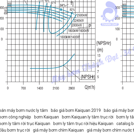
bán máy bơm nước ly tâm
báo giá bơm Kaiquan 2019
báo giá máy bơ
bơm công nghiệp
bơm Kaiquan
bơm Kaiquan ly tâm trục rời
bơm ly t
bơm ly tâm rời trục Kaiquan
bơm ly tâm trục rời hiệu Kaiquan
catalog 
Đầu bơm trục rời
giá máy bơm chìm Kaiquan
giá máy bơm chìm nước t