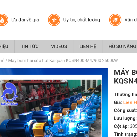
Ưu đãi về giá
Uy tín, chất lượng
Vận c
HIỆU
TIN TỨC
VIDEOS
LIÊN HỆ
HỒ SƠ NĂNG
chủ
/
Máy bơm hai cửa hút Kaiquan KQSN400-M4/900 2500kW
MÁY B
KQSN4
Thương hi
Giá:
Liên H
Công suất:
Lưu lượng:
Cột áp:
305
Tình trạng