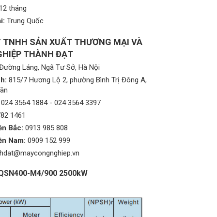
12 tháng
i:
Trung Quốc
 TNHH SẢN XUẤT THƯƠNG MẠI VÀ
HIỆP THÀNH ĐẠT
Đường Láng, Ngã Tư Sở, Hà Nội
h:
815/7 Hương Lộ 2, phường Bình Trị Đông A,
Tân
024 3564 1884
-
024 3564 3397
782 1461
ền Bắc:
0913 985 808
ền Nam:
0909 152 999
nhdat@maycongnghiep.vn
n KQSN400-M4/900 2500kW