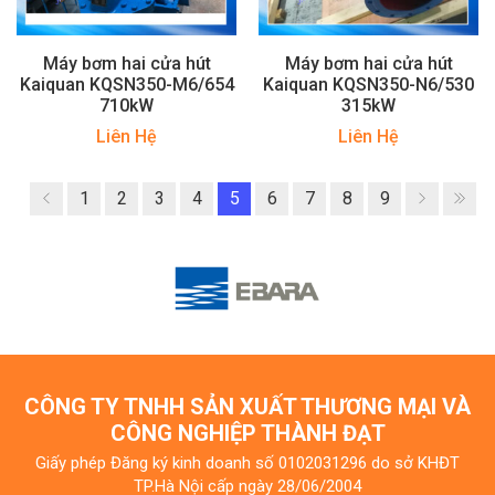
Máy bơm hai cửa hút
Máy bơm hai cửa hút
Kaiquan KQSN350-M6/654
Kaiquan KQSN350-N6/530
710kW
315kW
Liên Hệ
Liên Hệ
1
2
3
4
5
6
7
8
9
CÔNG TY TNHH SẢN XUẤT THƯƠNG MẠI VÀ
CÔNG NGHIỆP THÀNH ĐẠT
Giấy phép Đăng ký kinh doanh số 0102031296 do sở KHĐT
TP.Hà Nội cấp ngày 28/06/2004