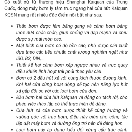
Có xuất xứ từ thương hiệu Shanghai Kaiquan của Trung
Quốc, dòng máy bơm ly tâm trục ngang hai cửa hút Kaiquan
KQSN mang rất nhiều đặc điểm nổi bật như sau:
Thân bơm được làm bằng gang và cánh bơm bằng
inox 304 chắc chắn, giúp chống va đập mạnh và chịu
được sự mài mòn cao.
Mặt bích của bơm có độ bền cao, nhờ được sản xuất
dựa theo các tiêu chuẩn chất lượng nghiêm ngặt như
ISO,
BS,
DIN,…
Thiết kế hai cánh bơm xếp ngược nhau và trục quay
điều khiển linh hoạt trái phải theo yêu cầu.
Bơm có 2 đầu hút xả với cùng kích thước đường kính.
Khi hai cửa cùng hoạt động sẽ tạo nên năng lực hút
xả gấp đôi so với các loại bơm cửa đơn.
Đầu bơm
hai cửa hút Kaiquan và động cơ tách rời, cho
phép việc tháo lắp có thể thực hiện dễ dàng.
Cửa hút xả của bơm được thiết kế cùng hướng và
vuông góc với trục bơm, điều này giúp cho công tác
lắp đặt máy bơm và đường ống trở nên dễ dàng hơn.
Loại bơm này áp dụng kiểu đối xứng cấu trúc cánh