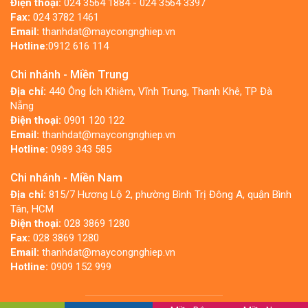
Điện thoại:
024 3564 1884 - 024 3564 3397
Fax:
024 3782 1461
Email:
thanhdat@maycongnghiep.vn
Hotline:
0912 616 114
Chi nhánh - Miền Trung
Địa chỉ:
440 Ông Ích Khiêm, Vĩnh Trung, Thanh Khê, TP Đà
Nẵng
Điện thoại:
0901 120 122
Email:
thanhdat@maycongnghiep.vn
Hotline:
0989 343 585
Chi nhánh - Miền Nam
Địa chỉ:
815/7 Hương Lộ 2, phường Bình Trị Đông A, quận Bình
Tân, HCM
Điện thoại:
028 3869 1280
Fax:
028 3869 1280
Email:
thanhdat@maycongnghiep.vn
Hotline:
0909 152 999