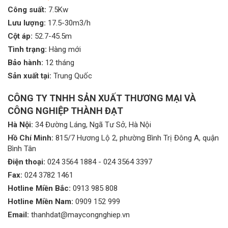
Công suất:
7.5Kw
Lưu lượng:
17.5-30m3/h
Cột áp:
52.7-45.5m
Tình trạng:
Hàng mới
Bảo hành:
12 tháng
Sản xuất tại:
Trung Quốc
CÔNG TY TNHH SẢN XUẤT THƯƠNG MẠI VÀ
CÔNG NGHIỆP THÀNH ĐẠT
Hà Nội:
34 Đường Láng, Ngã Tư Sở, Hà Nội
Hồ Chí Minh:
815/7 Hương Lộ 2, phường Bình Trị Đông A, quận
Bình Tân
Điện thoại:
024 3564 1884
-
024 3564 3397
Fax:
024 3782 1461
Hotline Miền Bắc:
0913 985 808
Hotline Miền Nam:
0909 152 999
Email:
thanhdat@maycongnghiep.vn