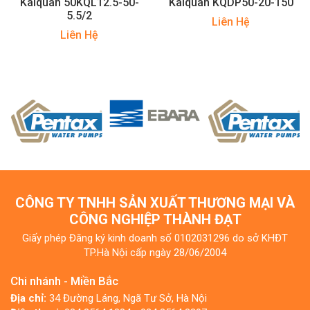
Kaiquan 50KQL12.5-50-
Kaiquan KQDP50-20-150
5.5/2
Liên Hệ
Liên Hệ
CÔNG TY TNHH SẢN XUẤT THƯƠNG MẠI VÀ
CÔNG NGHIỆP THÀNH ĐẠT
Giấy phép Đăng ký kinh doanh số 0102031296 do sở KHĐT
TP.Hà Nội cấp ngày 28/06/2004
Chi nhánh - Miền Bắc
Địa chỉ:
34 Đường Láng, Ngã Tư Sở, Hà Nội