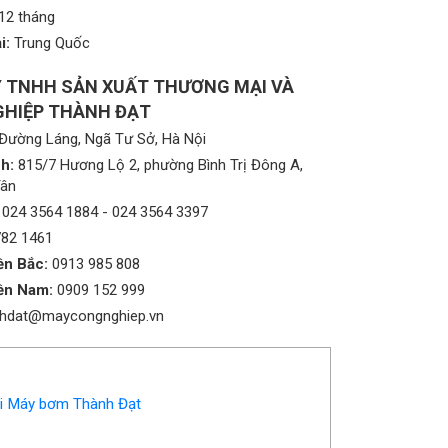
12 tháng
i:
Trung Quốc
 TNHH SẢN XUẤT THƯƠNG MẠI VÀ
HIỆP THÀNH ĐẠT
Đường Láng, Ngã Tư Sở, Hà Nội
h:
815/7 Hương Lộ 2, phường Bình Trị Đông A,
Tân
024 3564 1884
-
024 3564 3397
782 1461
ền Bắc:
0913 985 808
ền Nam:
0909 152 999
nhdat@maycongnghiep.vn
i Máy bơm Thành Đạt