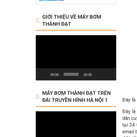
GIỚI THIỆU VỀ MÁY BƠM
THÀNH ĐẠT
Video
Player
00:00
10:25
MÁY BƠM THÀNH ĐẠT TRÊN
ĐÀI TRUYỀN HÌNH HÀ NỘI 1
Đây là
Đây là
Video
dân cư
Player
tại 34
email 