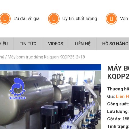
Ưu đãi về giá
Uy tín, chất lượng
Vận 
HIỆU
TIN TỨC
VIDEOS
LIÊN HỆ
HỒ SƠ NĂNG
chủ
/
Máy bơm trục đứng Kaiquan KQDP25-2×18
MÁY B
KQDP2
Thương hi
Giá:
Liên H
Công suất:
Lưu lượng:
Cột áp:
158
Tình trạng