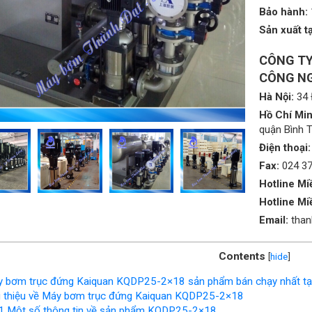
Bảo hành:
Sản xuất tạ
CÔNG TY
CÔNG NG
Hà Nội:
34 
Hồ Chí Min
quận Bình 
Điện thoại:
Fax:
024 3
Hotline Mi
Hotline Mi
Email:
tha
Contents
[
hide
]
 bơm trục đứng Kaiquan KQDP25-2×18 sản phẩm bán chạy nhất tạ
i thiệu về Máy bơm trục đứng Kaiquan KQDP25-2×18
1
Một số thông tin về sản phẩm KQDP25-2×18