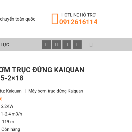
HOTLINE HỖ TRỢ
chuyển toàn quốc
0912616114
 LỰC
ƠM TRỤC ĐỨNG KAIQUAN
5-2×18
ệu:
Kaiquan
Máy bơm trục đứng Kaiquan
ệ
2.2KW
1-2.4 m3/h
-119 m
:
Còn hàng