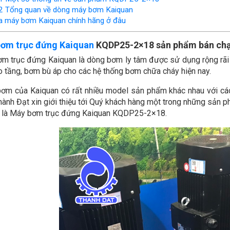
2
Tổng quan về dòng máy bơm Kaiquan
 máy bơm Kaiquan chính hãng ở đâu
ơm trục đứng Kaiquan
KQDP25-2×18 sản phẩm bán chạy
m trục đứng Kaiquan là dòng bơm ly tâm được sử dụng rộng rãi 
o tầng, bơm bù áp cho các hệ thống bơm chữa cháy hiện nay.
ơm của Kaiquan có rất nhiều model sản phẩm khác nhau với các 
ành Đạt xin giới thiệu tới Quý khách hàng một trong những sản
 là Máy bơm trục đứng Kaiquan KQDP25-2×18.