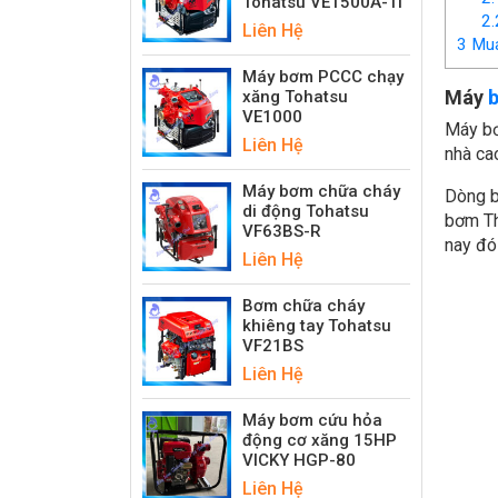
Tohatsu VE1500A-Ti
2.
Liên Hệ
3
Mua
Máy bơm PCCC chạy
Máy
b
xăng Tohatsu
VE1000
Máy bơ
Liên Hệ
nhà ca
Máy bơm chữa cháy
Dòng b
di động Tohatsu
bơm Th
VF63BS-R
nay đó
Liên Hệ
Bơm chữa cháy
khiêng tay Tohatsu
VF21BS
Liên Hệ
Máy bơm cứu hỏa
động cơ xăng 15HP
VICKY HGP-80
Liên Hệ