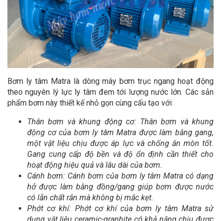
Bơm ly tâm Matra là dòng máy bơm trục ngang hoạt động
theo nguyên lý lực ly tâm đem tới lượng nước lớn. Các sản
phẩm bơm này thiết kế nhỏ gọn cùng cấu tạo với:
Thân bơm và khung động cơ: Thân bơm và khung
động cơ của bơm ly tâm Matra được làm bằng gang,
một vật liệu chịu được áp lực và chống ăn mòn tốt.
Gang cung cấp độ bền và độ ổn định cần thiết cho
hoạt động hiệu quả và lâu dài của bơm.
Cánh bơm: Cánh bơm của bơm ly tâm Matra có dạng
hở được làm bằng đồng/gang giúp bơm được nước
có lẫn chất rắn mà không bị mắc kẹt.
Phớt cơ khí: Phớt cơ khí của bơm ly tâm Matra sử
dụng vật liệu ceramic-graphite có khả năng chịu được