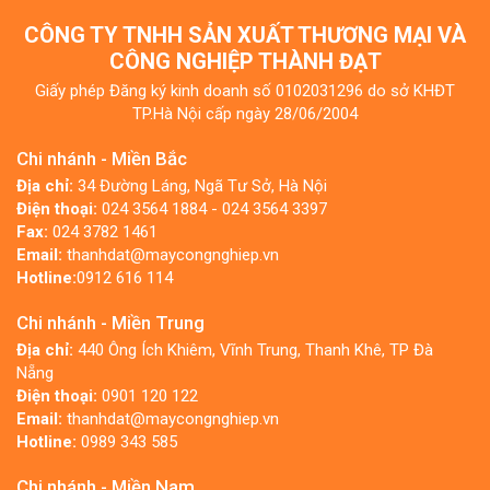
CÔNG TY TNHH SẢN XUẤT THƯƠNG MẠI VÀ
CÔNG NGHIỆP THÀNH ĐẠT
Giấy phép Đăng ký kinh doanh số 0102031296 do sở KHĐT
TP.Hà Nội cấp ngày 28/06/2004
Chi nhánh - Miền Bắc
Địa chỉ:
34 Đường Láng, Ngã Tư Sở, Hà Nội
Điện thoại:
024 3564 1884 - 024 3564 3397
Fax:
024 3782 1461
Email:
thanhdat@maycongnghiep.vn
Hotline:
0912 616 114
Chi nhánh - Miền Trung
Địa chỉ:
440 Ông Ích Khiêm, Vĩnh Trung, Thanh Khê, TP Đà
Nẵng
Điện thoại:
0901 120 122
Email:
thanhdat@maycongnghiep.vn
Hotline:
0989 343 585
Chi nhánh - Miền Nam