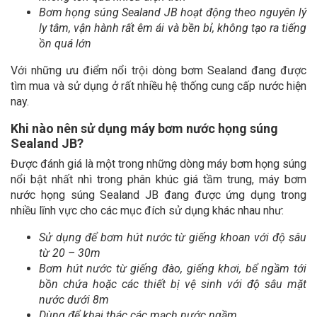
Bơm họng súng Sealand JB hoạt động theo nguyên lý
ly tâm, vận hành rất êm ái và bền bỉ, không tạo ra tiếng
ồn quá lớn
Với những ưu điểm nổi trội dòng bơm Sealand đang được
tìm mua và sử dụng ở rất nhiều hệ thống cung cấp nước hiện
nay.
Khi nào nên sử dụng máy bơm nước họng súng
Sealand JB?
Được đánh giá là một trong những dòng máy bơm họng súng
nổi bật nhất nhì trong phân khúc giá tầm trung, máy bơm
nước họng súng Sealand JB đang được ứng dụng trong
nhiều lĩnh vực cho các mục đích sử dụng khác nhau như:
Sử dụng để bơm hút nước từ giếng khoan với độ sâu
từ 20 – 30m
Bơm hút nước từ giếng đào, giếng khơi, bể ngầm tới
bồn chứa hoặc các thiết bị vệ sinh với độ sâu mặt
nước dưới 8m
Dùng để khai thác các mạch nước ngầm