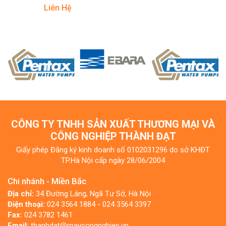
Liên Hệ
CÔNG TY TNHH SẢN XUẤT THƯƠNG MẠI VÀ
CÔNG NGHIỆP THÀNH ĐẠT
Giấy phép Đăng ký kinh doanh số 0102031296 do sở KHĐT
TP.Hà Nội cấp ngày 28/06/2004
Chi nhánh - Miền Bắc
Địa chỉ:
34 Đường Láng, Ngã Tư Sở, Hà Nội
Điện thoại:
024 3564 1884 - 024 3564 3397
Fax:
024 3782 1461
Email:
thanhdat@maycongnghiep.vn