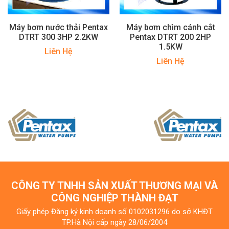
Máy bơm nước thải Pentax
Máy bơm chìm cánh cắt
DTRT 300 3HP 2.2KW
Pentax DTRT 200 2HP
1.5KW
Liên Hệ
Liên Hệ
CÔNG TY TNHH SẢN XUẤT THƯƠNG MẠI VÀ
CÔNG NGHIỆP THÀNH ĐẠT
Giấy phép Đăng ký kinh doanh số 0102031296 do sở KHĐT
TP.Hà Nội cấp ngày 28/06/2004