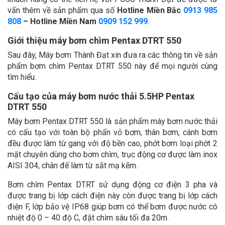
vấn thêm về sản phẩm qua số
Hotline Miền Bắc
0913 985
808
– Hotline Miền Nam
0909 152 999
.
Giới thiệu máy bơm chìm Pentax DTRT 550
Sau đây, Máy bơm Thành Đạt xin đưa ra các thông tin về sản
phẩm bơm chìm Pentax DTRT 550 này để mọi người cùng
tìm hiểu.
Cấu tạo của máy bơm nước thải 5.5HP Pentax
DTRT 550
Máy bơm Pentax DTRT 550 là sản phẩm máy bơm nước thải
có cấu tạo với toàn bộ phẩn vỏ bơm, thân bơm, cánh bơm
đều được làm từ gang với độ bền cao, phớt bơm loại phớt 2
mặt chuyên dùng cho bơm chìm, trục động cơ được làm inox
AISI 304, chân đế làm từ sắt mạ kẽm.
Bơm chìm Pentax DTRT sử dụng động cơ điện 3 pha và
được trang bị lớp cách điện này còn được trang bị lớp cách
điện F, lớp bảo vệ IP68 giúp bơm có thể bơm được nước có
nhiệt độ 0 – 40 độ C, đặt chìm sâu tối đa 20m.