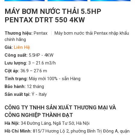
MÁY BƠM NƯỚC THẢI 5.5HP
PENTAX DTRT 550 4KW
Thương hiệu:
Pentax
Máy bơm nước thải Pentax nhập khẩu
chính hãng
Giá:
Liên Hệ
Công suất:
5.5HP - 4KW
Lưu lượng:
3 – 21.6 m3/h
Cột áp:
36.9 – 27.6 m
Tình trạng:
Máy mới 100% - sẵn Hàng
Bảo hành:
12 tháng
Sản xuất tại:
Ý - Italy
CÔNG TY TNHH SẢN XUẤT THƯƠNG MẠI VÀ
CÔNG NGHIỆP THÀNH ĐẠT
Hà Nội:
34 Đường Láng, Ngã Tư Sở, Hà Nội
Hồ Chí Minh:
815/7 Hương Lộ 2, phường Bình Trị Đông A, quận