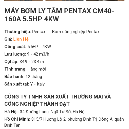
MÁY BƠM LY TÂM PENTAX CM40-
160A 5.5HP 4KW
Thương hiệu:
Pentax
Bơm công nghiệp Pentax
Giá:
Liên Hệ
Công suất:
5.5HP - 4KW
Lưu lượng:
9 - 42 m3/h
Cột áp:
34.9 - 23.4 m
Tình trạng:
Hàng mới
Bảo hành:
12 tháng
Sản xuất tại:
Ý - Italy
CÔNG TY TNHH SẢN XUẤT THƯƠNG MẠI VÀ
CÔNG NGHIỆP THÀNH ĐẠT
Hà Nội:
34 Đường Láng, Ngã Tư Sở, Hà Nội
Hồ Chí Minh:
815/7 Hương Lộ 2, phường Bình Trị Đông A, quận
Bình Tân