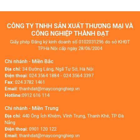
CÔNG TY TNHH SẢN XUẤT THƯƠNG MẠI VÀ
CÔNG NGHIỆP THÀNH ĐẠT
Giấy phép Đăng ký kinh doanh số 0102031296 do sở KHĐT
TP.Hà Nội cấp ngày 28/06/2004
Chi nhánh - Miền Bắc
Địa chỉ:
34 Đường Láng, Ngã Tư Sở, Hà Nội
Điện thoại:
024 3564 1884 - 024 3564 3397
Fax:
024 3782 1461
Email:
thanhdat@maycongnghiep.vn
Hotline:
0912 616 114
Chi nhánh - Miền Trung
Địa chỉ:
440 Ông Ích Khiêm, Vĩnh Trung, Thanh Khê, TP Đà
Nẵng
Điện thoại:
0901 120 122
Email:
thanhdat@maycongnghiep.vn