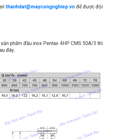
ail
thanhdat@maycongnghiep.vn
để được đội
ới sản phẩm đầu inox Pentax 4HP CMS 50A/3 thì
au đây..