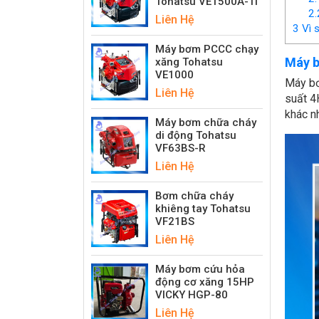
Tohatsu VE1500A-Ti
2.
Liên Hệ
3
Vì 
Máy bơm PCCC chạy
Máy b
xăng Tohatsu
VE1000
Máy bơ
Liên Hệ
suất 4
khác n
Máy bơm chữa cháy
di động Tohatsu
VF63BS-R
Liên Hệ
Bơm chữa cháy
khiêng tay Tohatsu
VF21BS
Liên Hệ
Máy bơm cứu hỏa
động cơ xăng 15HP
VICKY HGP-80
Liên Hệ