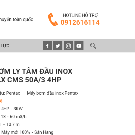
HOTLINE HỖ TRỢ
huyển toàn quốc
0912616114
 LỰC
ƠM LY TÂM ĐẦU INOX
X CMS 50A/3 4HP
ệu:
Pentax
Máy bơm đầu inox Pentax
ệ
4HP - 3KW
18 - 60 m3/h
1 – 10.7 m
:
Máy mới 100% - Sẵn Hàng