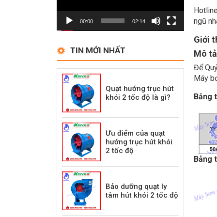
Hotlin
ngũ nhâ
00:00
02:14
Giới 
TIN MỚI NHẤT
Mô tả
Để Quý
Máy bơ
Quạt hướng trục hút
Bảng 
khói 2 tốc độ là gì?
Ưu điểm của quạt
hướng trục hút khói
2 tốc độ
Bảng 
Bảo dưỡng quạt ly
tâm hút khói 2 tốc độ