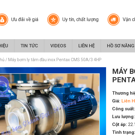
Ưu đãi về giá
Uy tín, chất lượng
Vận c
HIỆU
TIN TỨC
VIDEOS
LIÊN HỆ
HỒ SƠ NĂNG
chủ
/
Máy bơm ly tâm đầu inox Pentax CMS 50A/3 4HP
MÁY B
PENTA
Thương hi
Giá:
Liên H
Công suất:
Lưu lượng:
Cột áp:
22.
Tình trạng