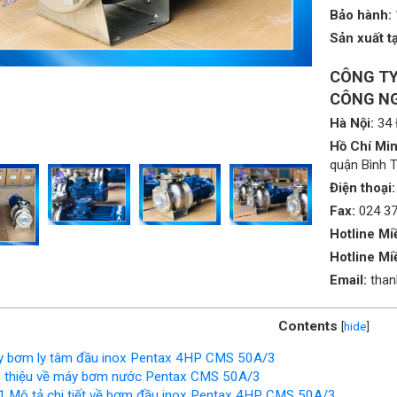
Bảo hành:
Sản xuất tạ
CÔNG TY
CÔNG NG
Hà Nội:
34 
Hồ Chí Min
quận Bình 
Điện thoại:
Fax:
024 3
Hotline Mi
Hotline Mi
Email:
tha
Contents
[
hide
]
 bơm ly tâm đầu inox Pentax 4HP CMS 50A/3
i thiệu về máy bơm nước Pentax CMS 50A/3
1
Mô tả chi tiết về bơm đầu inox Pentax 4HP CMS 50A/3