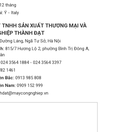
12 tháng
i:
Ý - Italy
 TNHH SẢN XUẤT THƯƠNG MẠI VÀ
HIỆP THÀNH ĐẠT
Đường Láng, Ngã Tư Sở, Hà Nội
h:
815/7 Hương Lộ 2, phường Bình Trị Đông A,
Tân
024 3564 1884
-
024 3564 3397
782 1461
ền Bắc:
0913 985 808
ền Nam:
0909 152 999
nhdat@maycongnghiep.vn