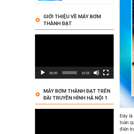
GIỚI THIỆU VỀ MÁY BƠM
THÀNH ĐẠT
Video
Player
00:00
10:25
MÁY BƠM THÀNH ĐẠT TRÊN
ĐÀI TRUYỀN HÌNH HÀ NỘI 1
Video
Đây là
Player
toàn q
điện tr