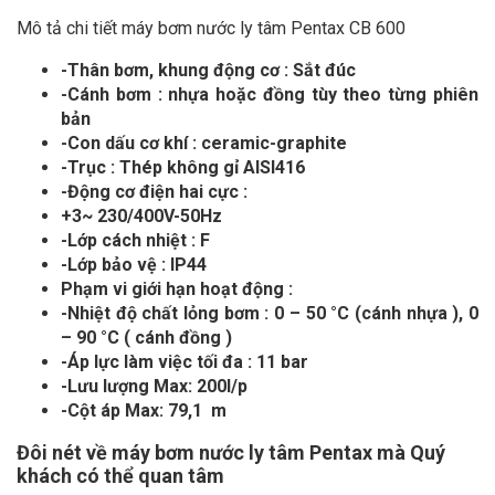
Mô tả chi tiết máy bơm nước ly tâm Pentax CB 600
-Thân bơm, khung động cơ : Sắt đúc
-Cánh bơm : nhựa hoặc đồng tùy theo từng phiên
bản
-Con dấu cơ khí : ceramic-graphite
-Trục : Thép không gỉ AISI416
-Động cơ điện hai cực :
+3~ 230/400V-50Hz
-Lớp cách nhiệt : F
-Lớp bảo vệ : IP44
Phạm vi giới hạn hoạt động :
-Nhiệt độ chất lỏng bơm : 0 – 50 °C (cánh nhựa ), 0
– 90 °C ( cánh đồng )
-Áp lực làm việc tối đa : 11 bar
-Lưu lượng Max: 200l/p
-Cột áp Max: 79,1 m
Đôi nét về máy bơm nước ly tâm Pentax mà Quý
khách có thể quan tâm