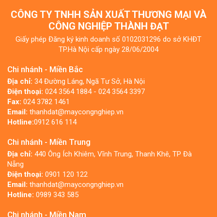
CÔNG TY TNHH SẢN XUẤT THƯƠNG MẠI VÀ
CÔNG NGHIỆP THÀNH ĐẠT
Giấy phép Đăng ký kinh doanh số 0102031296 do sở KHĐT
TP.Hà Nội cấp ngày 28/06/2004
Chi nhánh - Miền Bắc
Địa chỉ:
34 Đường Láng, Ngã Tư Sở, Hà Nội
Điện thoại:
024 3564 1884 - 024 3564 3397
Fax:
024 3782 1461
Email:
thanhdat@maycongnghiep.vn
Hotline:
0912 616 114
Chi nhánh - Miền Trung
Địa chỉ:
440 Ông Ích Khiêm, Vĩnh Trung, Thanh Khê, TP Đà
Nẵng
Điện thoại:
0901 120 122
Email:
thanhdat@maycongnghiep.vn
Hotline:
0989 343 585
Chi nhánh - Miền Nam