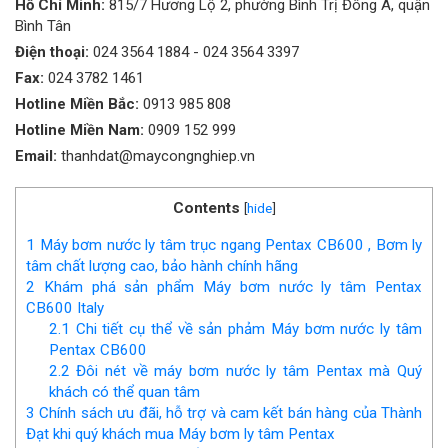
Hồ Chí Minh:
815/7 Hương Lộ 2, phường Bình Trị Đông A, quận
Bình Tân
Điện thoại:
024 3564 1884
-
024 3564 3397
Fax:
024 3782 1461
Hotline Miền Bắc:
0913 985 808
Hotline Miền Nam:
0909 152 999
Email:
thanhdat@maycongnghiep.vn
Contents
[
hide
]
1
Máy bơm nước ly tâm trục ngang Pentax CB600 , Bơm ly
tâm chất lượng cao, bảo hành chính hãng
2
Khám phá sản phẩm Máy bơm nước ly tâm Pentax
CB600 Italy
2.1
Chi tiết cụ thể về sản phảm Máy bơm nước ly tâm
Pentax CB600
2.2
Đôi nét về máy bơm nước ly tâm Pentax mà Quý
khách có thể quan tâm
3
Chính sách ưu đãi, hỗ trợ và cam kết bán hàng của Thành
Đạt khi quý khách mua Máy bơm ly tâm Pentax