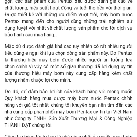
gọn, các sản phẩm của Pentax đều được đánh giá cao về
chất lượng, hiệu suất hoạt động và tuổi thọ bền với thời gian.
Được thiết kế với những ưu điểm vượt trôi, máy bơm nước
Pentax mang đến cho người dùng những trải nghiệm sử
dụng tuyệt với nhất về chất lượng sản phẩm cho tới dịch vụ
bảo hành sau mua hàng…
Mặc dù được đánh giá khá cao tuy nhiên có rất nhiều người
tiêu dùng e ngại khi lựa chọn dòng sản phẩm này. Do Pentax
là thương hiệu máy bơm được nhiều người tin tưởng lựa
chọn chính vì vậy có một số gian thương đã lợi dụng uy tín
của thương hiệu máy bơm này cung cấp hàng kém chất
lượng nhằm chuộc lợi cho mình.
Do đó, để đảm bảo lợi ích của khách hàng với mong muốn
Quý khách hàng mua được máy bơm nước Pentax chính
hãng với giá tốt nhất, chúng tôi khuyên bạn nên tìm đến các
nhà cung cấp phân phối máy bơm Pentax uy tín tại Việt Nam
như Công ty TNHH Sản Xuất Thương Mại & Công Nghiệp
THÀNH ĐẠT chúng tôi.
Công ty chúng tôi tự hào là nhà phân phối ủy quyền máy bơm