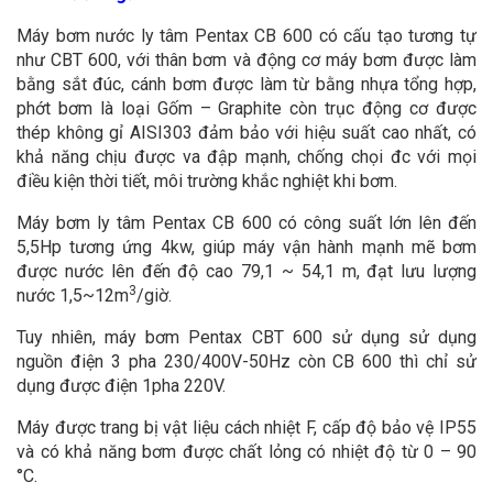
Máy bơm nước ly tâm Pentax CB 600 có cấu tạo tương tự
như CBT 600, với thân bơm và động cơ máy bơm được làm
bằng sắt đúc, cánh bơm được làm từ bằng nhựa tổng hợp,
phớt bơm là loại Gốm – Graphite còn trục động cơ được
thép không gỉ AISI303 đảm bảo với hiệu suất cao nhất, có
khả năng chịu được va đập mạnh, chống chọi đc với mọi
điều kiện thời tiết, môi trường khắc nghiệt khi bơm.
Máy bơm ly tâm Pentax CB 600 có công suất lớn lên đến
5,5Hp tương ứng 4kw, giúp máy vận hành mạnh mẽ bơm
được nước lên đến độ cao 79,1 ~ 54,1 m, đạt lưu lượng
3
nước 1,5~12m
/giờ.
Tuy nhiên, máy bơm Pentax CBT 600 sử dụng sử dụng
nguồn điện 3 pha 230/400V-50Hz còn CB 600 thì chỉ sử
dụng được điện 1pha 220V.
Máy được trang bị vật liệu cách nhiệt F, cấp độ bảo vệ IP55
và có khả năng bơm được chất lỏng có nhiệt độ từ 0 – 90
°C.