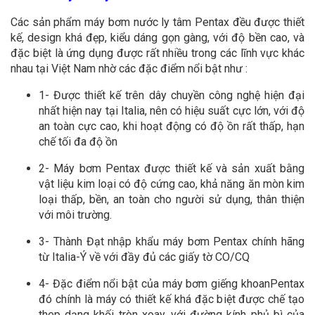
Các sản phẩm máy bơm nước ly tâm Pentax đều được thiết
kế, design khá đẹp, kiểu dáng gọn gàng, với độ bền cao, và
đặc biệt là ứng dụng được rất nhiều trong các lĩnh vực khác
nhau tại Việt Nam nhờ các đặc điểm nổi bật như :
1- Được thiết kế trên dây chuyền công nghệ hiện đại
nhất hiện nay tại Italia, nên có hiệu suất cực lớn, với độ
an toàn cực cao, khi hoạt động có độ ồn rất thấp, hạn
chế tối đa độ ồn
2- Máy bơm Pentax được thiết kế và sản xuất bằng
vật liệu kim loại có độ cứng cao, khả năng ăn mòn kim
loại thấp, bền, an toàn cho người sử dụng, thân thiện
với môi trường.
3- Thành Đạt nhập khẩu máy bơm Pentax chính hãng
từ Italia-Ý về với đầy đủ các giấy tờ CO/CQ
4- Đặc điểm nổi bật của máy bơm giếng khoanPentax
đó chính là máy có thiết kế khá đặc biệt được chế tạo
thep dạng khối tròn xoay, với đường kính phủ bì của