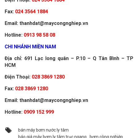
Fax:
024 3564 1884
Email: thanhdat@maycongnghiep.vn
Hotline:
0913 98 58 08
CHI NHÁNH MIỀN NAM
Địa chỉ: 691 Lạc long quân – P.10 – Q Tân Bình – TP
HCM
Điện Thoại:
028 3869 1280
Fax:
028 3869 1280
Email: thanhdat@maycongnghiep.vn
Hotline:
0909 152 999
bán máy bơm nước ly tâm
báo giá máy bơm ly tâm trục ngang
bơm công nghiệp