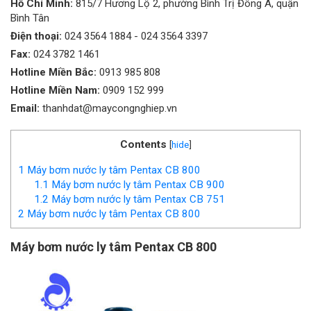
Hồ Chí Minh:
815/7 Hương Lộ 2, phường Bình Trị Đông A, quận
Bình Tân
Điện thoại:
024 3564 1884
-
024 3564 3397
Fax:
024 3782 1461
Hotline Miền Bắc:
0913 985 808
Hotline Miền Nam:
0909 152 999
Email:
thanhdat@maycongnghiep.vn
Contents
[
hide
]
1
Máy bơm nước ly tâm Pentax CB 800
1.1
Máy bơm nước ly tâm Pentax CB 900
1.2
Máy bơm nước ly tâm Pentax CB 751
2
Máy bơm nước ly tâm Pentax CB 800
Máy bơm nước ly tâm Pentax CB 800