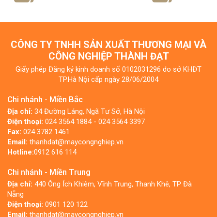
CÔNG TY TNHH SẢN XUẤT THƯƠNG MẠI VÀ
CÔNG NGHIỆP THÀNH ĐẠT
Giấy phép Đăng ký kinh doanh số 0102031296 do sở KHĐT
TP.Hà Nội cấp ngày 28/06/2004
Chi nhánh - Miền Bắc
Địa chỉ:
34 Đường Láng, Ngã Tư Sở, Hà Nội
Điện thoại:
024 3564 1884 - 024 3564 3397
Fax:
024 3782 1461
Email:
thanhdat@maycongnghiep.vn
Hotline:
0912 616 114
Chi nhánh - Miền Trung
Địa chỉ:
440 Ông Ích Khiêm, Vĩnh Trung, Thanh Khê, TP Đà
Nẵng
Điện thoại:
0901 120 122
Email:
thanhdat@maycongnghiep.vn