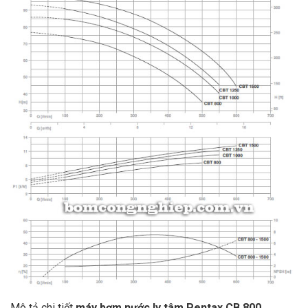
Mô tả chi tiết
máy bơm nước ly tâm Pentax CB 800