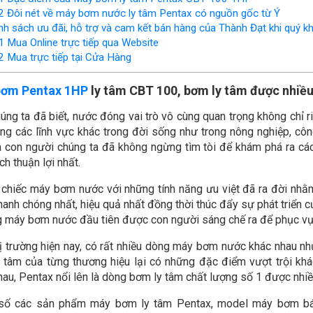
2
Đôi nét về máy bơm nước ly tâm Pentax có nguồn gốc từ Ý
h sách ưu đãi, hỗ trợ và cam kết bán hàng của Thành Đạt khi quý
1
Mua Online trực tiếp qua Website
2
Mua trực tiếp tại Cửa Hàng
ơm Pentax 1HP
ly tâm CBT 100, bơm ly tâm được nhiều
úng ta đã biết, nước đóng vai trò vô cùng quan trọng không chỉ 
ong các lĩnh vực khác trong đời sống như trong nông nghiệp, công
 con người chúng ta đã không ngừng tìm tòi để khám phá ra cách
h thuận lợi nhất.
chiếc máy bơm nước với những tính năng ưu việt đã ra đời nhằm
hanh chóng nhất, hiệu quả nhất đồng thời thúc đẩy sự phát triển 
g máy bơm nước đầu tiên được con người sáng chế ra để phục vụ
hị trường hiện nay, có rất nhiều dòng máy bơm nước khác nhau 
 tâm của từng thương hiệu lại có những đặc điểm vượt trội kh
hau, Pentax nổi lên là dòng bơm ly tâm chất lượng số 1 được nhiề
số các sản phẩm máy bơm ly tâm Pentax, model máy bơm bán