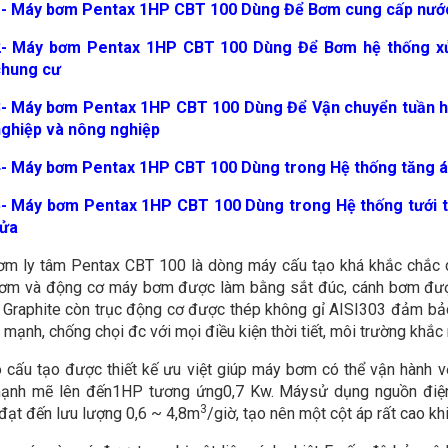
- Máy bơm Pentax 1HP CBT 100 Dùng Để Bơm cung cấp nước
- Máy bơm Pentax 1HP CBT 100 Dùng Để Bơm hệ thống xử
chung cư
- Máy bơm Pentax 1HP CBT 100 Dùng Để Vận chuyển tuần ho
ghiệp và nông nghiệp
- Máy bơm Pentax 1HP CBT 100 Dùng trong Hệ thống tăng á
- Máy bơm Pentax 1HP CBT 100 Dùng trong Hệ thống tưới ti
rửa
m ly tâm Pentax CBT 100 là dòng máy cấu tạo khá khắc chắc c
ơm và động cơ máy bơm được làm bằng sắt đúc, cánh bơm được
Graphite còn trục động cơ được thép không gỉ AISI303 đảm bảo 
mạnh, chống chọi đc với mọi điều kiện thời tiết, môi trường khắc 
 cấu tạo được thiết kế ưu việt giúp máy bơm có thể vận hành vớ
mạnh mẽ lên đến1HP tương ứng0,7 Kw. Máysử dụng nguồn điệ
3
đạt đến lưu lượng 0,6 ~ 4,8m
/giờ, tạo nên một cột áp rất cao k