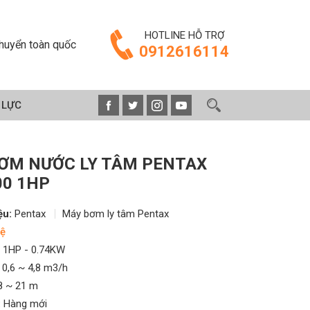
HOTLINE HỖ TRỢ
huyển toàn quốc
0912616114
 LỰC
ƠM NƯỚC LY TÂM PENTAX
00 1HP
ệu:
Pentax
Máy bơm ly tâm Pentax
ệ
1HP - 0.74KW
0,6 ~ 4,8 m3/h
8 ~ 21 m
:
Hàng mới