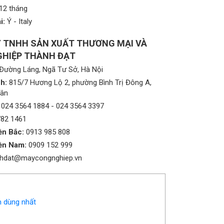
12 tháng
i:
Ý - Italy
 TNHH SẢN XUẤT THƯƠNG MẠI VÀ
HIỆP THÀNH ĐẠT
Đường Láng, Ngã Tư Sở, Hà Nội
h:
815/7 Hương Lộ 2, phường Bình Trị Đông A,
Tân
024 3564 1884
-
024 3564 3397
782 1461
ền Bắc:
0913 985 808
ền Nam:
0909 152 999
nhdat@maycongnghiep.vn
 dùng nhất