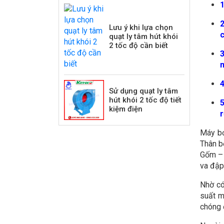
1
2
Lưu ý khi lựa chọn
quạt ly tâm hút khói
2 tốc độ cần biết
3
n
4
Sử dụng quạt ly tâm
hút khói 2 tốc độ tiết
5
kiệm điện
Máy bơ
Thân b
Gốm – 
va đập 
Nhờ có
suất 
chóng 