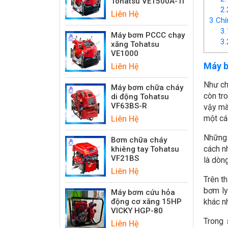
Tohatsu VE1500A-Ti
2.
Liên Hệ
3
Chín
3.
Máy bơm PCCC chạy
3.
xăng Tohatsu
VE1000
Máy b
Liên Hệ
Như ch
Máy bơm chữa cháy
còn tr
di động Tohatsu
VF63BS-R
vậy mà
một các
Liên Hệ
Những 
Bơm chữa cháy
cách n
khiêng tay Tohatsu
VF21BS
là dòn
Liên Hệ
Trên t
bơm ly
Máy bơm cứu hỏa
động cơ xăng 15HP
khác n
VICKY HGP-80
Trong 
Liên Hệ