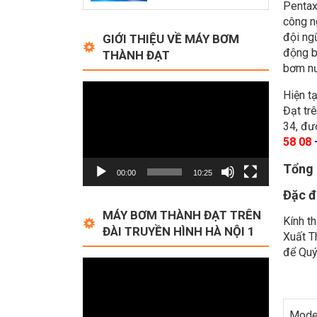
Pentax
công n
đội ng
GIỚI THIỆU VỀ MÁY BƠM
động b
THÀNH ĐẠT
bơm nư
Video
Hiện t
Player
Đạt tr
34, đư
58 08
Tổng 
00:00
10:25
Đặc đ
MÁY BƠM THÀNH ĐẠT TRÊN
Kính t
ĐÀI TRUYỀN HÌNH HÀ NỘI 1
Xuất T
để Quý
Video
Player
Mode