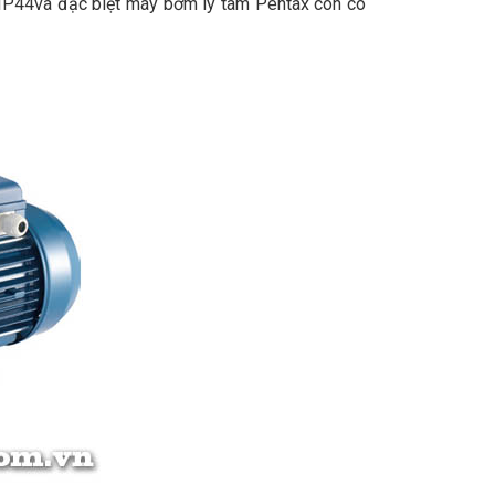
ệ IP44và đặc biệt máy bơm ly tâm Pentax còn có