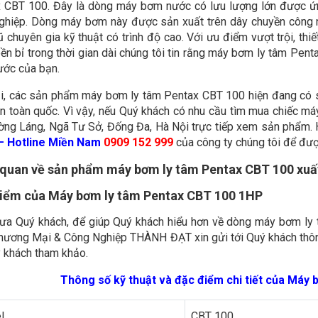
 CBT 100. Đây là dòng máy bơm nước có lưu lượng lớn được ứn
ghiệp. Dòng máy bơm này được sản xuất trên dây chuyền công n
ũ chuyên gia kỹ thuật có trình độ cao. Với ưu điểm vượt trội, th
ền bỉ trong thời gian dài chúng tôi tin rằng máy bơm ly tâm Pen
ớc của bạn.
ại, các sản phẩm máy bơm ly tâm Pentax CBT 100 hiện đang có 
ên toàn quốc. Vì vậy, nếu Quý khách có nhu cầu tìm mua chiếc má
ờng Láng, Ngã Tư Sở, Đống Đa, Hà Nội trực tiếp xem sản phẩm.
– Hotline Miền Nam
0909 152 999
của công ty chúng tôi để được 
quan về sản phẩm máy bơm ly tâm Pentax CBT 100 xuất 
iểm của Máy bơm ly tâm Pentax CBT 100 1HP
hưa Quý khách, để giúp Quý khách hiểu hơn về dòng máy bơm ly
hương Mại & Công Nghiệp THÀNH ĐẠT xin gửi tới Quý khách thông
 khách tham khảo.
Thông số kỹ thuật và đặc điểm chi tiết của Máy
l
CBT 100