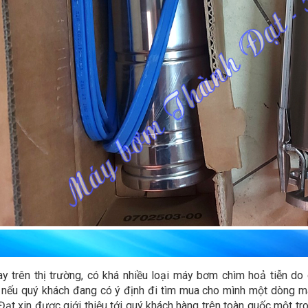
ay trên thị trường, có khá nhiều loại máy bơm chìm hoả tiễn do
nếu quý khách đang có ý định đi tìm mua cho mình một dòng m
Đạt xin được giới thiệu tới quý khách hàng trên toàn quốc một