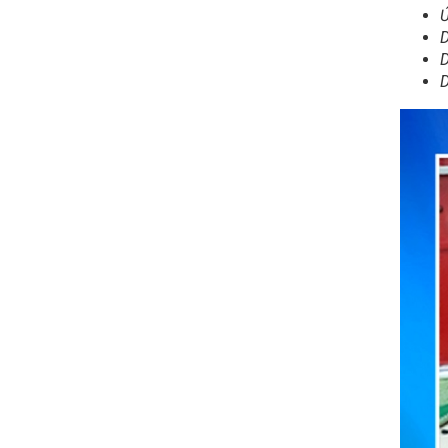
Ứ
D
D
D