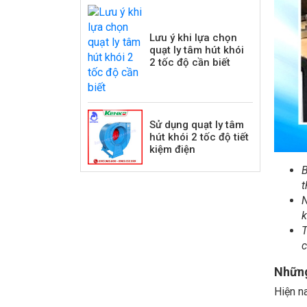
Lưu ý khi lựa chọn
quạt ly tâm hút khói
2 tốc độ cần biết
Sử dụng quạt ly tâm
hút khói 2 tốc độ tiết
kiệm điện
B
t
N
k
T
c
Những
Hiện n