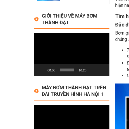
hiện n
GIỚI THIỆU VỀ MÁY BƠM
Tìm h
THÀNH ĐẠT
Đặc đ
Bơm gi
Video
chúng 
Player
T
k
Đ
t
00:00
10:25
Ư
MÁY BƠM THÀNH ĐẠT TRÊN
ĐÀI TRUYỀN HÌNH HÀ NỘI 1
Video
Player