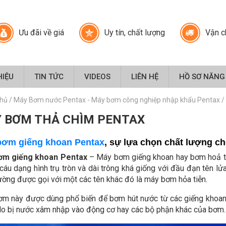
Ưu đãi về giá
Uy tín, chất lượng
Vận c
HIỆU
TIN TỨC
VIDEOS
LIÊN HỆ
HỒ SƠ NĂNG
chủ
/
Máy Bơm nước Pentax - Máy bơm công nghiệp nhập khẩu Pentax
/
 BƠM THẢ CHÌM PENTAX
bơm giếng khoan Pentax
, sự lựa chọn chất lượng 
ơm giếng khoan Pentax
– Máy bơm giếng khoan hay bơm hoả tiễ
 cáu dạng hình trụ tròn và dài trông khá giống với đầu đạn tên 
ường được gọi với một các tên khác đó là máy bơm hỏa tiễn.
ơm này được dùng phổ biến để bơm hút nước từ các giếng khoan 
lo bị nước xâm nhập vào động cơ hay các bộ phận khác của bơm.