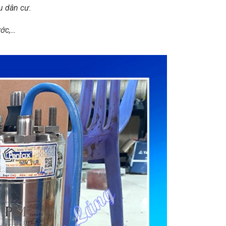
u dân cư.
ước,…