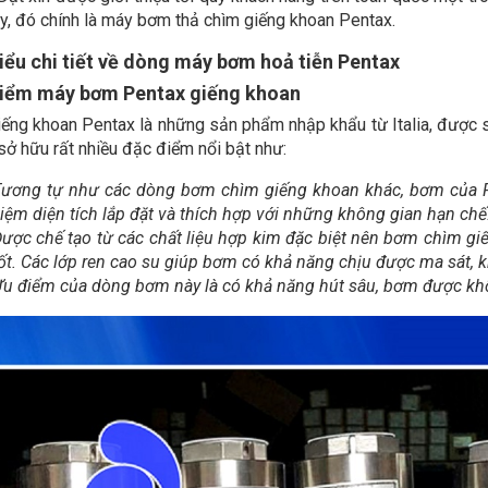
ay, đó chính là máy bơm thả chìm giếng khoan Pentax.
iểu chi tiết về dòng máy bơm hoả tiễn Pentax
iểm máy bơm Pentax giếng khoan
ếng khoan Pentax là những sản phẩm nhập khẩu từ Italia, được s
sở hữu rất nhiều đặc điểm nổi bật như:
ương tự như các dòng bơm chìm giếng khoan khác, bơm của Pen
iệm diện tích lắp đặt và thích hợp với những không gian hạn chế
ược chế tạo từ các chất liệu hợp kim đặc biệt nên bơm chìm gi
ốt. Các lớp ren cao su giúp bơm có khả năng chịu được ma sát, k
u điểm của dòng bơm này là có khả năng hút sâu, bơm được khối 