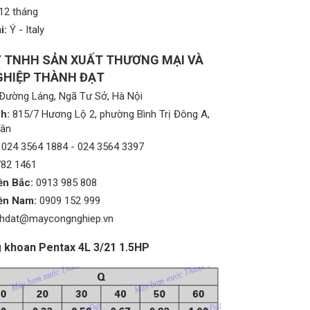
12 tháng
i:
Ý - Italy
 TNHH SẢN XUẤT THƯƠNG MẠI VÀ
HIỆP THÀNH ĐẠT
Đường Láng, Ngã Tư Sở, Hà Nội
h:
815/7 Hương Lộ 2, phường Bình Trị Đông A,
Tân
024 3564 1884
-
024 3564 3397
782 1461
ền Bắc:
0913 985 808
ền Nam:
0909 152 999
nhdat@maycongnghiep.vn
ng khoan Pentax 4L 3/21 1.5HP