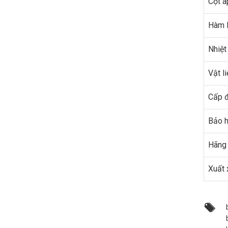
Cột á
Hàm l
Nhiệt
Vật li
Cấp đ
Bảo 
Hãng 
Xuất 