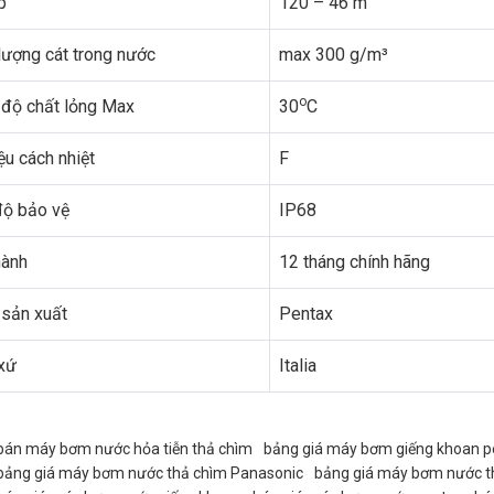
p
120 – 46 m
ượng cát trong nước
max 300 g/m³
o
 độ chất lỏng Max
30
C
ệu cách nhiệt
F
ộ bảo vệ
IP68
hành
12 tháng chính hãng
sản xuất
Pentax
xứ
Italia
bán máy bơm nước hỏa tiễn thả chìm
bảng giá máy bơm giếng khoan p
bảng giá máy bơm nước thả chìm Panasonic
bảng giá máy bơm nước th