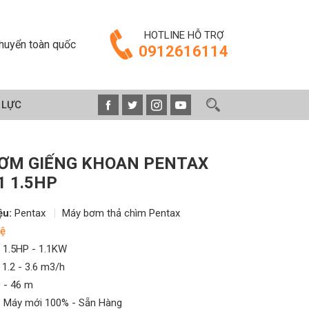
HOTLINE HỖ TRỢ
huyển toàn quốc
0912616114
 LỰC
ƠM GIẾNG KHOAN PENTAX
1 1.5HP
ệu:
Pentax
Máy bơm thả chìm Pentax
ệ
1.5HP - 1.1KW
1.2 - 3.6 m3/h
 - 46 m
:
Máy mới 100% - Sẵn Hàng