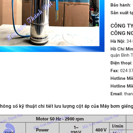
Bảo hành:
Sản xuất tạ
CÔNG TY
CÔNG NG
Hà Nội:
34 
Hồ Chí Min
quận Bình 
Điện thoại:
Fax:
024 3
Hotline Mi
Hotline Mi
Email:
tha
hông số kỹ thuật chi tiết lưu lượng cột áp của Máy bơm giế