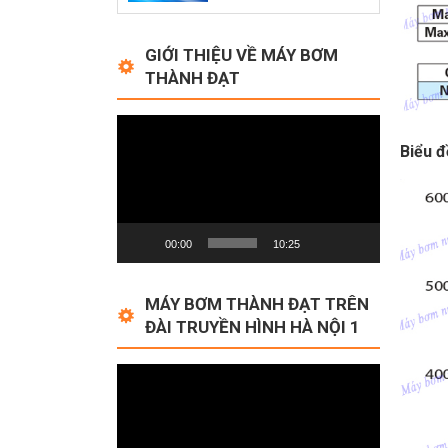
GIỚI THIỆU VỀ MÁY BƠM
THÀNH ĐẠT
Video
Player
Biểu đ
00:00
10:25
MÁY BƠM THÀNH ĐẠT TRÊN
ĐÀI TRUYỀN HÌNH HÀ NỘI 1
Video
Player