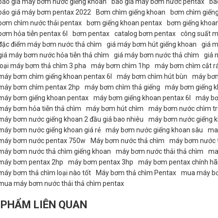
báo giá máy bơm nước giếng khoan
báo giá máy bơm nước pentax
bá
báo giá máy bơm pentax 2022
Bơm chìm giếng khoan
bơm chìm giếng
bơm chìm nước thải pentax
bơm giếng khoan pentax
bơm giếng khoan
bơm hỏa tiễn pentax 6l
bơm pentax
catalog bơm pentax
công suất m
đặc điểm máy bơm nước thả chìm
giá máy bơm hút giếng khoan
giá 
giá máy bơm nước hỏa tiễn thả chìm
giá máy bơm nước thả chìm
giá 
loại máy bơm thả chìm 3 pha
máy bơm chìm 1hp
máy bơm chìm cắt rá
máy bơm chìm giếng khoan pentax 6l
máy bơm chìm hút bùn
máy bơm
máy bơm chìm pentax 2hp
máy bơm chìm thả giếng
máy bơm giếng 
máy bơm giếng khoan pentax
máy bơm giếng khoan pentax 6l
máy bơ
máy bơm hỏa tiễn thả chìm
máy bơm hút chìm
máy bơm nước chìm tr
máy bơm nước giếng khoan 2 đầu giá bao nhiêu
máy bơm nước giếng k
máy bơm nước giếng khoan giá rẻ
máy bơm nước giếng khoan sâu
ma
máy bơm nước pentax 750w
Máy bơm nước thả chìm
máy bơm nước t
máy bơm nước thả chìm giếng khoan
máy bơm nước thải thả chìm
ma
máy bơm pentax 2hp
máy bơm pentax 3hp
máy bơm pentax chính h
máy bơm thả chìm loại nào tốt
Máy bơm thả chìm Pentax
mua máy bơm
mua máy bơm nước thải thả chìm pentax
 PHẨM LIÊN QUAN