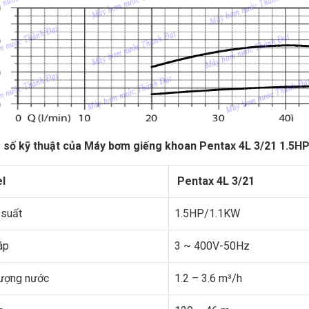
số kỹ thuật của Máy bơm giếng khoan Pentax 4L 3/21 1.5H
l
Pentax 4L 3/21
suất
1.5HP/1.1KW
áp
3 ~ 400V-50Hz
ượng nước
1.2 – 3.6 m³/h