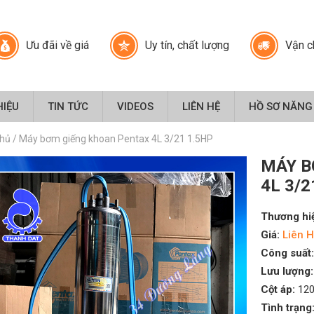
Ưu đãi về giá
Uy tín, chất lượng
Vận c
HIỆU
TIN TỨC
VIDEOS
LIÊN HỆ
HỒ SƠ NĂNG
chủ
/
Máy bơm giếng khoan Pentax 4L 3/21 1.5HP
MÁY B
4L 3/2
Thương hi
Giá:
Liên H
Công suất:
Lưu lượng:
Cột áp:
120
Tình trạng