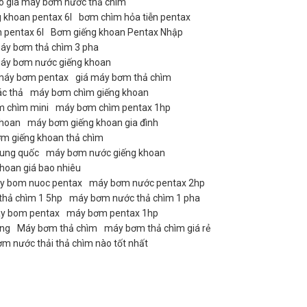
o giá máy bơm nước thả chìm
 khoan pentax 6l
bơm chìm hỏa tiễn pentax
 pentax 6l
Bơm giếng khoan Pentax Nhập
áy bơm thả chìm 3 pha
máy bơm nước giếng khoan
máy bơm pentax
giá máy bơm thả chìm
c thả
máy bơm chìm giếng khoan
 chìm mini
máy bơm chìm pentax 1hp
khoan
máy bơm giếng khoan gia đình
m giếng khoan thả chìm
ung quốc
máy bơm nước giếng khoan
hoan giá bao nhiêu
y bom nuoc pentax
máy bơm nước pentax 2hp
hả chìm 1 5hp
máy bơm nước thả chìm 1 pha
y bom pentax
máy bơm pentax 1hp
ãng
Máy bơm thả chìm
máy bơm thả chìm giá rẻ
 nước thải thả chìm nào tốt nhất