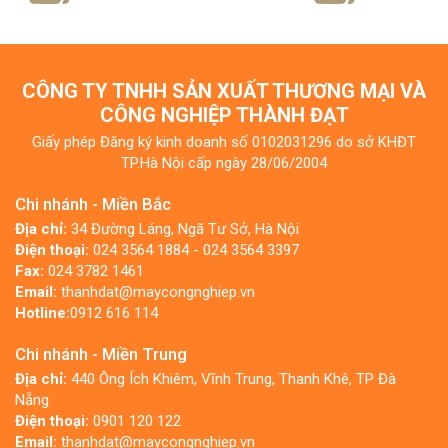
CÔNG TY TNHH SẢN XUẤT THƯƠNG MẠI VÀ
CÔNG NGHIỆP THÀNH ĐẠT
Giấy phép Đăng ký kinh doanh số 0102031296 do sở KHĐT
TP.Hà Nội cấp ngày 28/06/2004
Chi nhánh - Miền Bắc
Địa chỉ:
34 Đường Láng, Ngã Tư Sở, Hà Nội
Điện thoại:
024 3564 1884 - 024 3564 3397
Fax:
024 3782 1461
Email:
thanhdat@maycongnghiep.vn
Hotline:
0912 616 114
Chi nhánh - Miền Trung
Địa chỉ:
440 Ông Ích Khiêm, Vĩnh Trung, Thanh Khê, TP Đà
Nẵng
Điện thoại:
0901 120 122
Email:
thanhdat@maycongnghiep.vn