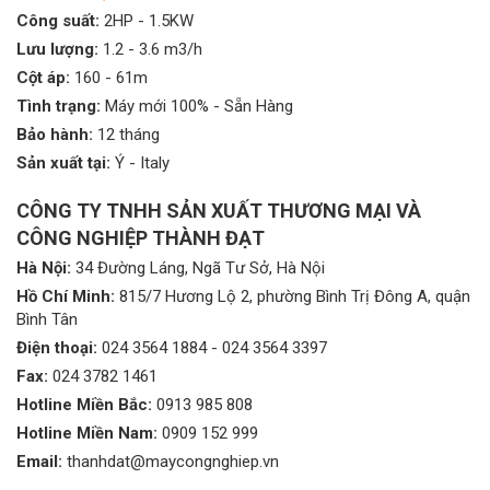
Công suất:
2HP - 1.5KW
Lưu lượng:
1.2 - 3.6 m3/h
Cột áp:
160 - 61m
Tình trạng:
Máy mới 100% - Sẵn Hàng
Bảo hành:
12 tháng
Sản xuất tại:
Ý - Italy
CÔNG TY TNHH SẢN XUẤT THƯƠNG MẠI VÀ
CÔNG NGHIỆP THÀNH ĐẠT
Hà Nội:
34 Đường Láng, Ngã Tư Sở, Hà Nội
Hồ Chí Minh:
815/7 Hương Lộ 2, phường Bình Trị Đông A, quận
Bình Tân
Điện thoại:
024 3564 1884
-
024 3564 3397
Fax:
024 3782 1461
Hotline Miền Bắc:
0913 985 808
Hotline Miền Nam:
0909 152 999
Email:
thanhdat@maycongnghiep.vn