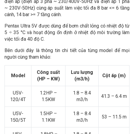
điện áp (điện áp 3 pha ~ 230/400V-50Hz và điện áp 1 pha
~ 230V-50Hz) cùng áp suất làm việc tối đa 8 bar <= 6 tầng
cánh, 14 bar >= 7 tầng cánh.
Pentax Ultra 5V được dùng để bơm chất lỏng có nhiệt độ từ
5 ÷ 35 °C và hoạt động ổn định ở nhiệt độ môi trường làm
việc tối đa 40 độ C.
Bên dưới đây là thông tin chi tiết của từng model để mọi
người cùng tham khảo:
Công suất
Lưu lượng
Model
Cột áp (m)
(HP – KW)
(m3/h)
U5V-
1.2HP –
1.8 – 8.4
41.3 – 6.4 m
120/4T
1.5KW
m3/h
U5V-
1.5HP –
1.8 – 8.4
53 – 11.5 m
150/5T
1.1KW
m3/h