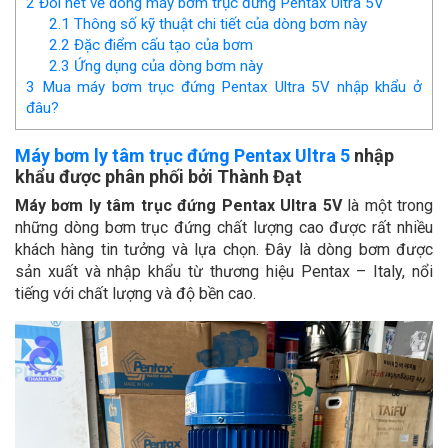
2
Đôi nét về dòng máy bơm trục đứng Pentax Ultra 5V
2.1
Thông số kỹ thuật chi tiết của dòng bơm này
2.2
Đặc điểm cấu tạo của bơm
2.3
Ứng dụng của dòng bơm này
3
Mua máy bơm trục đứng Pentax Ultra 5V nhập khẩu ở
đâu?
Máy bơm ly tâm trục đứng Pentax Ultra 5
nhập
khẩu được phân phối bởi Thành Đạt
Máy bơm ly tâm trục đứng Pentax Ultra 5V
là một trong
những dòng bơm trục đứng chất lượng cao được rất nhiều
khách hàng tin tưởng và lựa chọn. Đây là dòng bơm được
sản xuất và nhập khẩu từ thương hiệu Pentax – Italy, nổi
tiếng với chất lượng và độ bền cao.