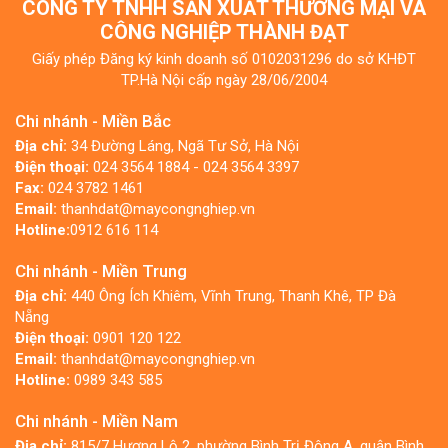
CÔNG TY TNHH SẢN XUẤT THƯƠNG MẠI VÀ
CÔNG NGHIỆP THÀNH ĐẠT
Giấy phép Đăng ký kinh doanh số 0102031296 do sở KHĐT
TP.Hà Nội cấp ngày 28/06/2004
Chi nhánh - Miền Bắc
Địa chỉ:
34 Đường Láng, Ngã Tư Sở, Hà Nội
Điện thoại:
024 3564 1884 - 024 3564 3397
Fax:
024 3782 1461
Email:
thanhdat@maycongnghiep.vn
Hotline:
0912 616 114
Chi nhánh - Miền Trung
Địa chỉ:
440 Ông Ích Khiêm, Vĩnh Trung, Thanh Khê, TP Đà
Nẵng
Điện thoại:
0901 120 122
Email:
thanhdat@maycongnghiep.vn
Hotline:
0989 343 585
Chi nhánh - Miền Nam
Địa chỉ:
815/7 Hương Lộ 2, phường Bình Trị Đông A, quận Bình