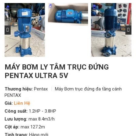
MÁY BƠM LY TÂM TRỤC ĐỨNG
PENTAX ULTRA 5V
Thương hiệu:
Pentax
Máy Bơm trục đứng đa tầng cánh
PENTAX
Giá:
Liên Hệ
Công suất:
1.2HP - 3.8HP
Lưu lượng:
max 8.4m3/h
Cột áp:
max 127.2m
Tình trạng:
Hàng mới