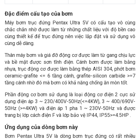
Đặc điểm cấu tạo của bơm
Máy bơm trục đứng Pentax Ultra 5V có cấu tạo vô cùng
chắc chắn nhờ được làm từ những chất liệu với độ bền cao
cùng thiết kế để trục đứng nên việc lắp đặt và sử dụng vô
cùng dễ dàng.
Thân máy bơm và giá đỡ động cơ được làm từ gang chịu lực
và bề mặt được sơn tĩnh điện. Cánh bơm được làm bằng
nhựa, trục động cơ được làm bằng thép AISI 304, phớt bơm
ceramic-grafite <= 6 tầng cánh, grafite-silicon carbide >=7
tầng cánh nhờ đó mà bơm có khả năng chống ăn mòn tốt.
Phần động cơ bơm sử dụng là loại động cơ điện 2 cực sử
dụng điện áp 3 ~ 230/400V-50Hz(<=4KW), 3 ~ 400/690V-
50Hz (>=4KW) và điện áp 1 pha 1 ~ 230V-50Hz và được
trang bị lớp cách điện F và lớp bảo vệ IP44, IP55>=4.5HP .
Ứng dụng của dòng bơm này
Bơm Pentax Ultra 5V là dòng bơm trục đứng có rất nhiều