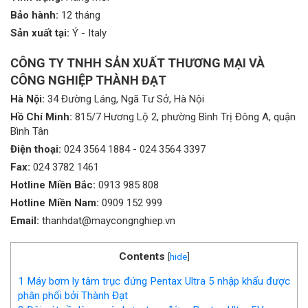
Bảo hành:
12 tháng
Sản xuất tại:
Ý - Italy
CÔNG TY TNHH SẢN XUẤT THƯƠNG MẠI VÀ
CÔNG NGHIỆP THÀNH ĐẠT
Hà Nội:
34 Đường Láng, Ngã Tư Sở, Hà Nội
Hồ Chí Minh:
815/7 Hương Lộ 2, phường Bình Trị Đông A, quận
Bình Tân
Điện thoại:
024 3564 1884
-
024 3564 3397
Fax:
024 3782 1461
Hotline Miền Bắc:
0913 985 808
Hotline Miền Nam:
0909 152 999
Email:
thanhdat@maycongnghiep.vn
Contents
[
hide
]
1
Máy bơm ly tâm trục đứng Pentax Ultra 5 nhập khẩu được
phân phối bởi Thành Đạt