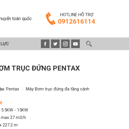
HOTLINE HỖ TRỢ
huyển toàn quốc
0912616114
 LỰC
ƠM TRỤC ĐỨNG PENTAX
ệu:
Pentax
Máy Bơm trục đứng đa tầng cánh
ệ
5.5KW - 15KW
max 27 m3/h
 227.2 m