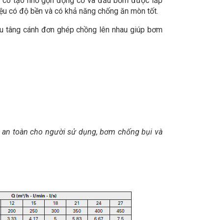
có tạo nhỏ gọn động cơ và đầu bơm được lắp
u có độ bền và có khả năng chống ăn mòn tốt.
 tâng cánh đơn ghép chồng lên nhau giúp bơm
p an toàn cho người sử dụng, bơm chống bụi và