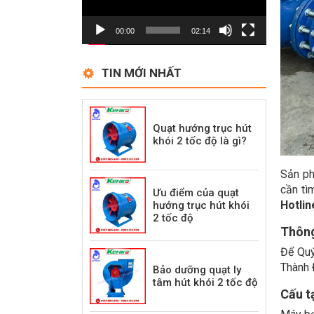
00:00
02:14
TIN MỚI NHẤT
Quạt hướng trục hút
khói 2 tốc độ là gì?
Sản ph
cần tì
Ưu điểm của quạt
Hotli
hướng trục hút khói
2 tốc độ
Thông
Để Quý
Thành Đ
Bảo dưỡng quạt ly
tâm hút khói 2 tốc độ
Cấu t