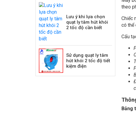
Máy bơ
theo p
Lưu ý khi lựa chọn
Chiếc 
quạt ly tâm hút khói
có thể 
2 tốc độ cần biết
Cấu tạ
P
C
Sử dụng quạt ly tâm
hút khói 2 tốc độ tiết
T
kiệm điện
P
B
Đ
c
Thông
Bảng 