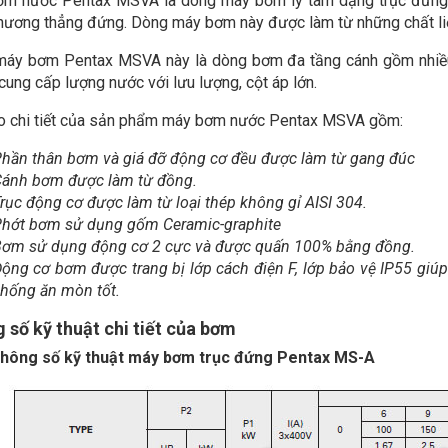
m nước Pentax MSVA là dòng máy bơm ly tâm dạng trục đứng 
hương thẳng đứng. Dòng máy bơm này được làm từ những chất liệ
máy bơm Pentax MSVA này là dòng bơm đa tầng cánh gồm nhiều
cung cấp lượng nước với lưu lượng, cột áp lớn.
o chi tiết của sản phẩm máy bơm nước Pentax MSVA gồm:
hần thân bơm và giá đỡ động cơ đều được làm từ gang đúc
ánh bơm được làm từ đồng.
rục động cơ được làm từ loại thép không gỉ AISI 304.
hớt bơm sử dụng gốm Ceramic-graphite
ơm sử dụng động cơ 2 cực và được quấn 100% bằng đồng.
ộng cơ bơm được trang bị lớp cách điện F, lớp bảo vệ IP55 giú
hống ăn mòn tốt.
 số kỹ thuật chi tiết của bơm
thông số kỹ thuật máy bơm trục đứng Pentax MS-A