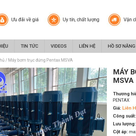
Ưu đãi về giá
Uy tín, chất lượng
Vận c
HIỆU
TIN TỨC
VIDEOS
LIÊN HỆ
HỒ SƠ NĂNG
chủ
/
Máy bơm trục đứng Pentax MSVA
MÁY B
MSVA
Thương hi
PENTAX
Giá:
Liên H
Công suất:
Lưu lượng:
Cột áp:
max