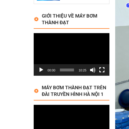
GIỚI THIỆU VỀ MÁY BƠM
THÀNH ĐẠT
Video
Player
00:00
10:25
MÁY BƠM THÀNH ĐẠT TRÊN
ĐÀI TRUYỀN HÌNH HÀ NỘI 1
Video
Player