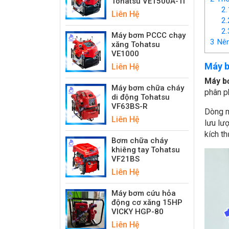
Tohatsu VE1500A-Ti
2.
Liên Hệ
2.
2.
Máy bơm PCCC chạy
3
Nên
xăng Tohatsu
VE1000
Máy b
Liên Hệ
Máy b
Máy bơm chữa cháy
phân p
di động Tohatsu
VF63BS-R
Dòng m
Liên Hệ
lưu lư
kích t
Bơm chữa cháy
khiêng tay Tohatsu
VF21BS
Liên Hệ
Máy bơm cứu hỏa
động cơ xăng 15HP
VICKY HGP-80
Liên Hệ