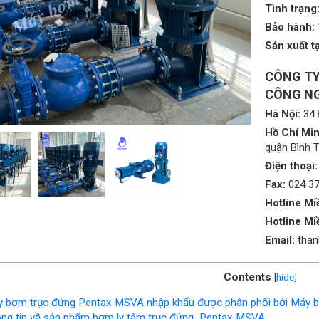
Tình trạng
Bảo hành:
Sản xuất tạ
CÔNG TY
CÔNG NG
Hà Nội:
34 
Hồ Chí Min
quận Bình 
Điện thoại:
Fax:
024 3
Hotline Mi
Hotline Mi
Email:
tha
Contents
[
hide
]
 bơm trục đứng Pentax MSVA nhập khẩu được phân phối bởi Máy 
ng tin về sản phẩm bơm ly tâm trục đứng Pentax MSVA