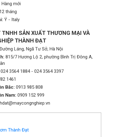
:
Hàng mới
12 tháng
i:
Ý - Italy
 TNHH SẢN XUẤT THƯƠNG MẠI VÀ
HIỆP THÀNH ĐẠT
Đường Láng, Ngã Tư Sở, Hà Nội
h:
815/7 Hương Lộ 2, phường Bình Trị Đông A,
Tân
024 3564 1884
-
024 3564 3397
782 1461
ền Bắc:
0913 985 808
ền Nam:
0909 152 999
nhdat@maycongnghiep.vn
bơm Thành Đạt