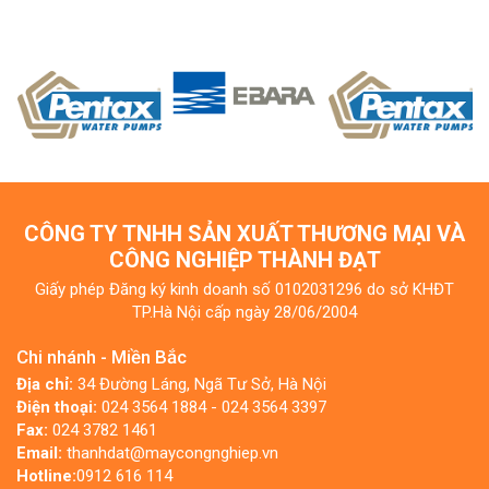
CÔNG TY TNHH SẢN XUẤT THƯƠNG MẠI VÀ
CÔNG NGHIỆP THÀNH ĐẠT
Giấy phép Đăng ký kinh doanh số 0102031296 do sở KHĐT
TP.Hà Nội cấp ngày 28/06/2004
Chi nhánh - Miền Bắc
Địa chỉ:
34 Đường Láng, Ngã Tư Sở, Hà Nội
Điện thoại:
024 3564 1884 - 024 3564 3397
Fax:
024 3782 1461
Email:
thanhdat@maycongnghiep.vn
Hotline:
0912 616 114