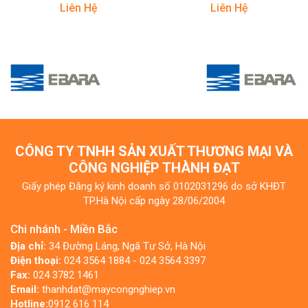
Liên Hệ
Liên Hệ
CÔNG TY TNHH SẢN XUẤT THƯƠNG MẠI VÀ
CÔNG NGHIỆP THÀNH ĐẠT
Giấy phép Đăng ký kinh doanh số 0102031296 do sở KHĐT
TP.Hà Nội cấp ngày 28/06/2004
Chi nhánh - Miền Bắc
Địa chỉ:
34 Đường Láng, Ngã Tư Sở, Hà Nội
Điện thoại:
024 3564 1884 - 024 3564 3397
Fax:
024 3782 1461
Email:
thanhdat@maycongnghiep.vn
Hotline:
0912 616 114