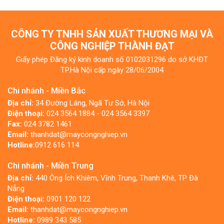
CÔNG TY TNHH SẢN XUẤT THƯƠNG MẠI VÀ
CÔNG NGHIỆP THÀNH ĐẠT
Giấy phép Đăng ký kinh doanh số 0102031296 do sở KHĐT
TP.Hà Nội cấp ngày 28/06/2004
Chi nhánh - Miền Bắc
Địa chỉ:
34 Đường Láng, Ngã Tư Sở, Hà Nội
Điện thoại:
024 3564 1884 - 024 3564 3397
Fax:
024 3782 1461
Email:
thanhdat@maycongnghiep.vn
Hotline:
0912 616 114
Chi nhánh - Miền Trung
Địa chỉ:
440 Ông Ích Khiêm, Vĩnh Trung, Thanh Khê, TP Đà
Nẵng
Điện thoại:
0901 120 122
Email:
thanhdat@maycongnghiep.vn
Hotline:
0989 343 585