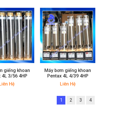
m giếng khoan
Máy bơm giếng khoan
 4L 3/56 4HP
Pentax 4L 4/39 4HP
Liên Hệ
Liên Hệ
1
2
3
4