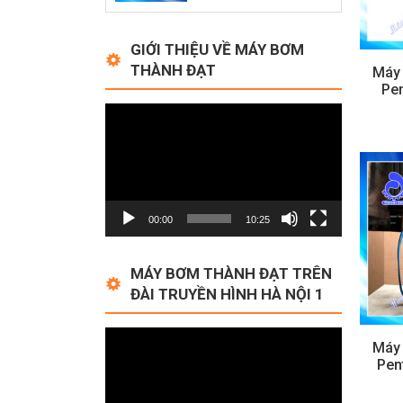
GIỚI THIỆU VỀ MÁY BƠM
THÀNH ĐẠT
Máy
Pen
Video
Player
00:00
10:25
MÁY BƠM THÀNH ĐẠT TRÊN
ĐÀI TRUYỀN HÌNH HÀ NỘI 1
Video
Máy
Player
Pen