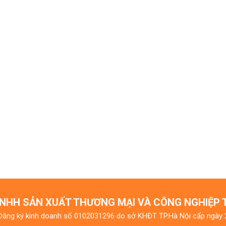
NHH SẢN XUẤT THƯƠNG MẠI VÀ CÔNG NGHIỆP
Đăng ký kinh doanh số 0102031296 do sở KHĐT TP.Hà Nội cấp ngày