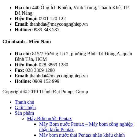
Địa chỉ:
440 Ông Ích Khiêm, Vĩnh Trung, Thanh Khê, TP
Đà Nẵng
Điện thoại:
0901 120 122
Email:
thanhdat@maycongnghiep.vn
Hotline:
0989 343 585
Chi nhánh - Miền Nam
Địa chỉ:
815/7 Hương Lộ 2, phường Bình Trị Đông A, quận
Bình Tân, HCM
Điện thoại:
028 3869 1280
Fax:
028 3869 1280
Email:
thanhdat@maycongnghiep.vn
Hotline:
0909 152 999
Copyright © 2019 Thành Đạt Pumps Group
Tranh chủ
Giới Thiệu
Sản phẩm
Máy Bơm nước Pentax
Máy Bơm nước Pentax – Máy bơm công nghiệp
nhập khẩu Pentax
Máy bơm nước thải Pentax nhập khẩu chính