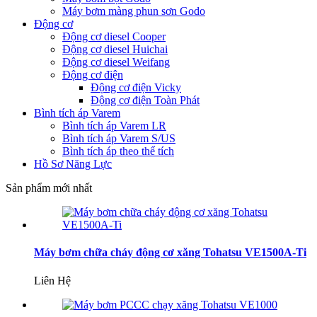
Máy bơm màng phun sơn Godo
Động cơ
Động cơ diesel Cooper
Động cơ diesel Huichai
Động cơ diesel Weifang
Động cơ điện
Động cơ điện Vicky
Động cơ điện Toàn Phát
Bình tích áp Varem
Bình tích áp Varem LR
Bình tích áp Varem S/US
Bình tích áp theo thể tích
Hồ Sơ Năng Lực
Sản phẩm mới nhất
Máy bơm chữa cháy động cơ xăng Tohatsu VE1500A-Ti
Liên Hệ