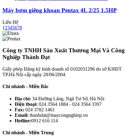
Máy bơm giếng khoan Pentax 4L 2/25 1.5HP
Liên Hệ
1
2
3
4
5
6
7
8
Công ty TNHH Sản Xuất Thương Mại Và Công
Nghiệp Thành Đạt
Giấy phép Đăng ký kinh doanh số 0102031296 do sở KHĐT
TP.Hà Nội cấp ngày 28/06/2004
Chi nhánh - Miền Bắc
Địa chỉ:
34 Đường Láng, Ngã Tư Sở, Hà Nội
Điện thoại:
024 3564 1884 - 024 3564 3397
Fax:
024 3782 1461
Email:
thanhdat@maycongnghiep.vn
Hotline:
0912 616 114
Chi nhánh - Miền Trung