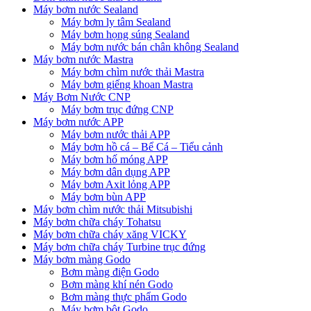
Máy bơm nước Sealand
Máy bơm ly tâm Sealand
Máy bơm họng súng Sealand
Máy bơm nước bán chân không Sealand
Máy bơm nước Mastra
Máy bơm chìm nước thải Mastra
Máy bơm giếng khoan Mastra
Máy Bơm Nước CNP
Máy bơm trục đứng CNP
Máy bơm nước APP
Máy bơm nước thải APP
Máy bơm hồ cá – Bể Cá – Tiểu cảnh
Máy bơm hố móng APP
Máy bơm dân dụng APP
Máy bơm Axit lỏng APP
Máy bơm bùn APP
Máy bơm chìm nước thải Mitsubishi
Máy bơm chữa cháy Tohatsu
Máy bơm chữa cháy xăng VICKY
Máy bơm chữa cháy Turbine trục đứng
Máy bơm màng Godo
Bơm màng điện Godo
Bơm màng khí nén Godo
Bơm màng thực phẩm Godo
Máy bơm bột Godo