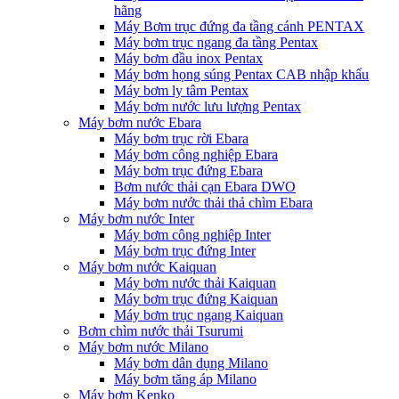
hãng
Máy Bơm trục đứng đa tầng cánh PENTAX
Máy bơm trục ngang đa tầng Pentax
Máy bơm đầu inox Pentax
Máy bơm họng súng Pentax CAB nhập khẩu
Máy bơm ly tâm Pentax
Máy bơm nước lưu lượng Pentax
Máy bơm nước Ebara
Máy bơm trục rời Ebara
Máy bơm công nghiệp Ebara
Máy bơm trục đứng Ebara
Bơm nước thải cạn Ebara DWO
Máy bơm nước thải thả chìm Ebara
Máy bơm nước Inter
Máy bơm công nghiệp Inter
Máy bơm trục đứng Inter
Máy bơm nước Kaiquan
Máy bơm nước thải Kaiquan
Máy bơm trục đứng Kaiquan
Máy bơm trục ngang Kaiquan
Bơm chìm nước thải Tsurumi
Máy bơm nước Milano
Máy bơm dân dụng Milano
Máy bơm tăng áp Milano
Máy bơm Kenko