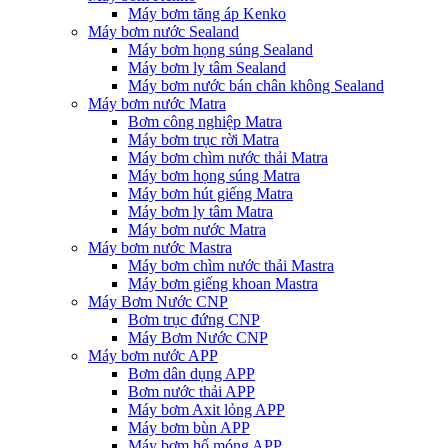
Máy bơm tăng áp Kenko
Máy bơm nước Sealand
Máy bơm họng súng Sealand
Máy bơm ly tâm Sealand
Máy bơm nước bán chân không Sealand
Máy bơm nước Matra
Bơm công nghiệp Matra
Máy bơm trục rời Matra
Máy bơm chìm nước thải Matra
Máy bơm họng súng Matra
Máy bơm hút giếng Matra
Máy bơm ly tâm Matra
Máy bơm nước Matra
Máy bơm nước Mastra
Máy bơm chìm nước thải Mastra
Máy bơm giếng khoan Mastra
Máy Bơm Nước CNP
Bơm trục đứng CNP
Máy Bơm Nước CNP
Máy bơm nước APP
Bơm dân dụng APP
Bơm nước thải APP
Máy bơm Axit lỏng APP
Máy bơm bùn APP
Máy bơm hố móng APP