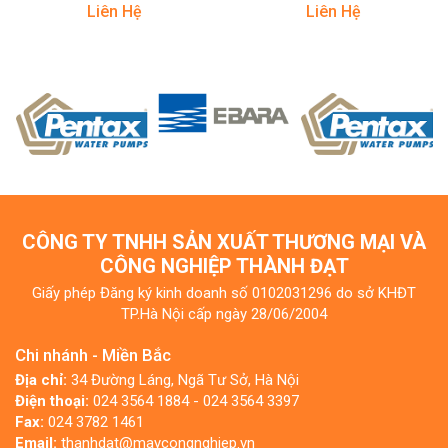
Liên Hệ
Liên Hệ
CÔNG TY TNHH SẢN XUẤT THƯƠNG MẠI VÀ
CÔNG NGHIỆP THÀNH ĐẠT
Giấy phép Đăng ký kinh doanh số 0102031296 do sở KHĐT
TP.Hà Nội cấp ngày 28/06/2004
Chi nhánh - Miền Bắc
Địa chỉ:
34 Đường Láng, Ngã Tư Sở, Hà Nội
Điện thoại:
024 3564 1884 - 024 3564 3397
Fax:
024 3782 1461
Email:
thanhdat@maycongnghiep.vn