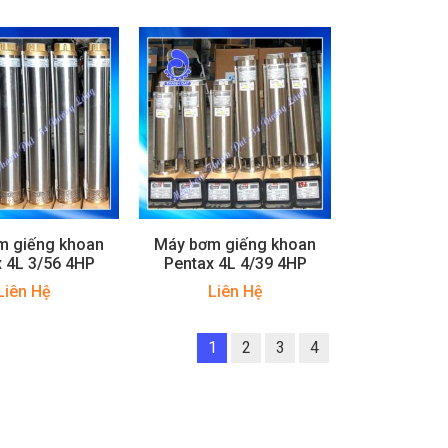
m giếng khoan
Máy bơm giếng khoan
 4L 3/56 4HP
Pentax 4L 4/39 4HP
Liên Hệ
Liên Hệ
1
2
3
4