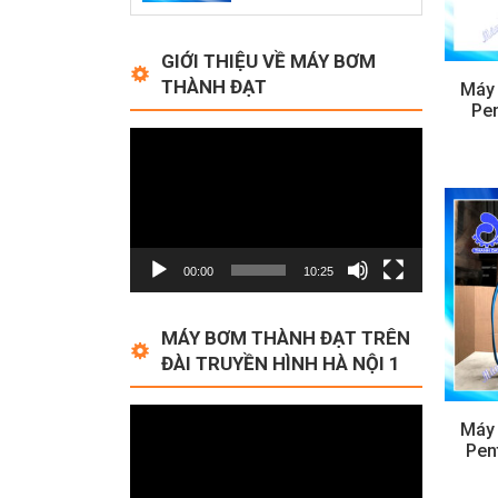
GIỚI THIỆU VỀ MÁY BƠM
THÀNH ĐẠT
Máy
Pen
Video
Player
00:00
10:25
MÁY BƠM THÀNH ĐẠT TRÊN
ĐÀI TRUYỀN HÌNH HÀ NỘI 1
Video
Máy
Player
Pen