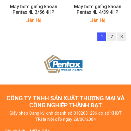
Máy bơm giếng khoan
Máy bơm giếng khoan
Pentax 4L 3/56 4HP
Pentax 4L 4/39 4HP
Liên Hệ
Liên Hệ
1
2
3
CÔNG TY TNHH SẢN XUẤT THƯƠNG MẠI VÀ
CÔNG NGHIỆP THÀNH ĐẠT
Giấy phép Đăng ký kinh doanh số 0102031296 do sở KHĐT
TP.Hà Nội cấp ngày 28/06/2004