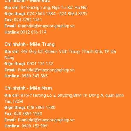
Chi nhánh - Miền Bắc
Địa chỉ:
34 Đường Láng, Ngã Tư Sở, Hà Nội
Điện thoại:
024 3564 1884 - 024 3564 3397
Fax:
024 3782 1461
Email:
thanhdat@maycongnghiep.vn
Hotline:
0912 616 114
Chi nhánh - Miền Trung
Địa chỉ:
440 Ông Ích Khiêm, Vĩnh Trung, Thanh Khê, TP Đà
Nẵng
Điện thoại:
0901 120 122
Email:
thanhdat@maycongnghiep.vn
Hotline:
0989 343 585
Chi nhánh - Miền Nam
Địa chỉ:
815/7 Hương Lộ 2, phường Bình Trị Đông A, quận Bình
Tân, HCM
Điện thoại:
028 3869 1280
Fax:
028 3869 1280
Email:
thanhdat@maycongnghiep.vn
Hotline:
0909 152 999