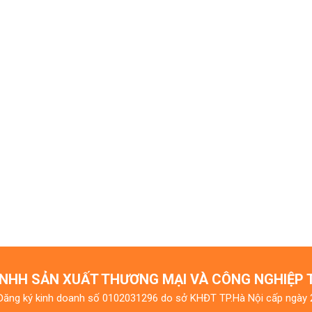
NHH SẢN XUẤT THƯƠNG MẠI VÀ CÔNG NGHIỆP
Đăng ký kinh doanh số 0102031296 do sở KHĐT TP.Hà Nội cấp ngày