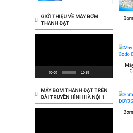
GIỚI THIỆU VỀ MÁY BƠM
Bơm
THÀNH ĐẠT
Video
Player
Máy
G
00:00
10:25
MÁY BƠM THÀNH ĐẠT TRÊN
ĐÀI TRUYỀN HÌNH HÀ NỘI 1
Video
Bơm
Player