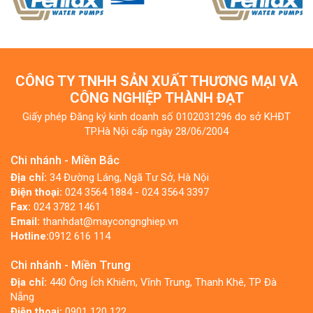
CÔNG TY TNHH SẢN XUẤT THƯƠNG MẠI VÀ
CÔNG NGHIỆP THÀNH ĐẠT
Giấy phép Đăng ký kinh doanh số 0102031296 do sở KHĐT
TP.Hà Nội cấp ngày 28/06/2004
Chi nhánh - Miền Bắc
Địa chỉ:
34 Đường Láng, Ngã Tư Sở, Hà Nội
Điện thoại:
024 3564 1884 - 024 3564 3397
Fax:
024 3782 1461
Email:
thanhdat@maycongnghiep.vn
Hotline:
0912 616 114
Chi nhánh - Miền Trung
Địa chỉ:
440 Ông Ích Khiêm, Vĩnh Trung, Thanh Khê, TP Đà
Nẵng
Điện thoại:
0901 120 122