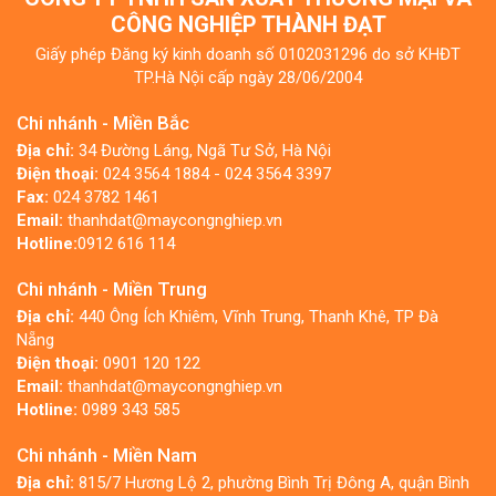
CÔNG NGHIỆP THÀNH ĐẠT
Giấy phép Đăng ký kinh doanh số 0102031296 do sở KHĐT
TP.Hà Nội cấp ngày 28/06/2004
Chi nhánh - Miền Bắc
Địa chỉ:
34 Đường Láng, Ngã Tư Sở, Hà Nội
Điện thoại:
024 3564 1884 - 024 3564 3397
Fax:
024 3782 1461
Email:
thanhdat@maycongnghiep.vn
Hotline:
0912 616 114
Chi nhánh - Miền Trung
Địa chỉ:
440 Ông Ích Khiêm, Vĩnh Trung, Thanh Khê, TP Đà
Nẵng
Điện thoại:
0901 120 122
Email:
thanhdat@maycongnghiep.vn
Hotline:
0989 343 585
Chi nhánh - Miền Nam
Địa chỉ:
815/7 Hương Lộ 2, phường Bình Trị Đông A, quận Bình