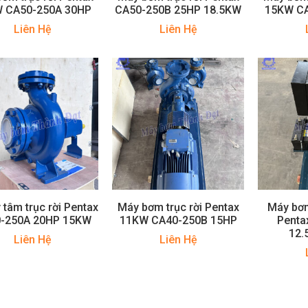
 CA50-250A 30HP
CA50-250B 25HP 18.5KW
15KW C
Liên Hệ
Liên Hệ
 tâm trục rời Pentax
Máy bơm trục rời Pentax
Máy bơm
-250A 20HP 15KW
11KW CA40-250B 15HP
Penta
12.
Liên Hệ
Liên Hệ