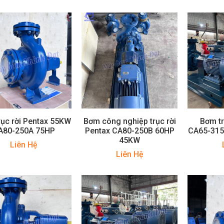
rục rời Pentax 55KW
Bơm công nghiệp trục rời
Bơm tr
A80-250A 75HP
Pentax CA80-250B 60HP
CA65-31
45KW
Liên Hệ
Liên Hệ