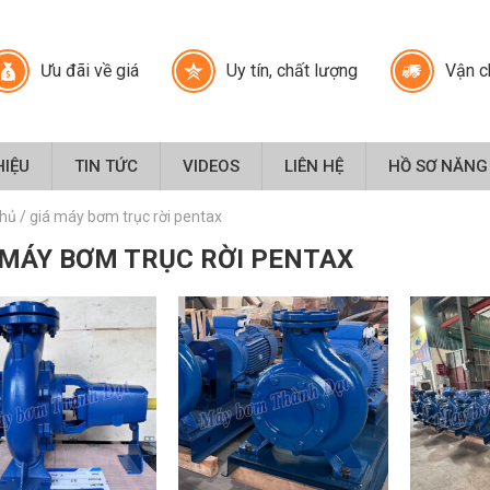
Ưu đãi về giá
Uy tín, chất lượng
Vận c
HIỆU
TIN TỨC
VIDEOS
LIÊN HỆ
HỒ SƠ NĂNG
chủ
/
giá máy bơm trục rời pentax
 MÁY BƠM TRỤC RỜI PENTAX