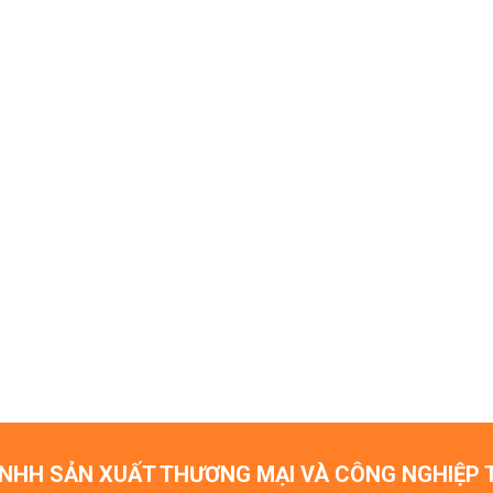
NHH SẢN XUẤT THƯƠNG MẠI VÀ CÔNG NGHIỆP