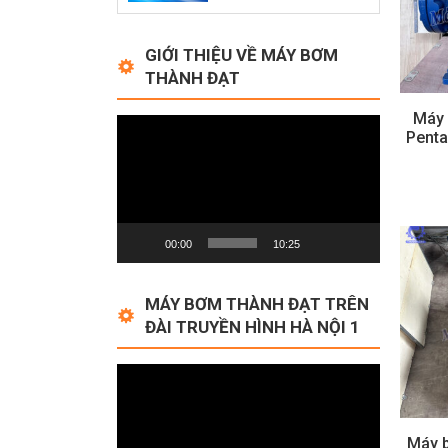
GIỚI THIỆU VỀ MÁY BƠM
THÀNH ĐẠT
Máy 
Video
Pent
Player
00:00
10:25
MÁY BƠM THÀNH ĐẠT TRÊN
ĐÀI TRUYỀN HÌNH HÀ NỘI 1
Video
Player
Máy b