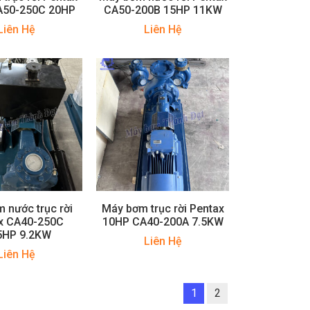
A50-250C 20HP
CA50-200B 15HP 11KW
Liên Hệ
Liên Hệ
 nước trục rời
Máy bơm trục rời Pentax
x CA40-250C
10HP CA40-200A 7.5KW
5HP 9.2KW
Liên Hệ
Liên Hệ
1
2