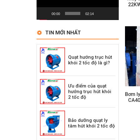
22KW
00:00
02:14
TIN MỚI NHẤT
Quạt hướng trục hút
khói 2 tốc độ là gì?
Ưu điểm của quạt
hướng trục hút khói
Bơm ly
2 tốc độ
CA40
Bảo dưỡng quạt ly
tâm hút khói 2 tốc độ