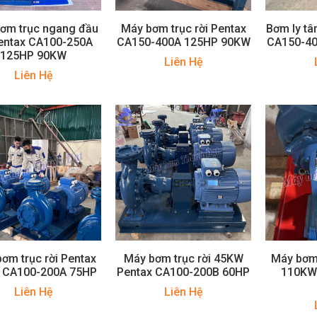
ơm trục ngang đầu
Máy bơm trục rời Pentax
Bơm ly tâ
Pentax CA100-250A
CA150-400A 125HP 90KW
CA150-4
125HP 90KW
Liên Hệ
Liên Hệ
ơm trục rời Pentax
Máy bơm trục rời 45KW
Máy bơm 
 CA100-200A 75HP
Pentax CA100-200B 60HP
110KW
Liên Hệ
Liên Hệ