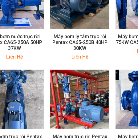
bơm nước trục rời
Máy bơm ly tâm trục rời
Máy bơm 
ax CA65-250A 50HP
Pentax CA65-250B 40HP
75KW CA
37KW
30KW
Liên Hệ
Liên Hệ
ơm trục rời Pentax
Máy bơm trục rời Pentax
Máy bơm 