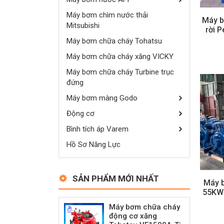
Máy bơm chìm nước thải
Máy b
Mitsubishi
rời 
Máy bơm chữa cháy Tohatsu
Máy bơm chữa cháy xăng VICKY
Máy bơm chữa cháy Turbine trục
đứng
Máy bơm màng Godo
Động cơ
Bình tích áp Varem
Hồ Sơ Năng Lực
SẢN PHẨM MỚI NHẤT
Máy b
55KW
Máy bơm chữa cháy
động cơ xăng