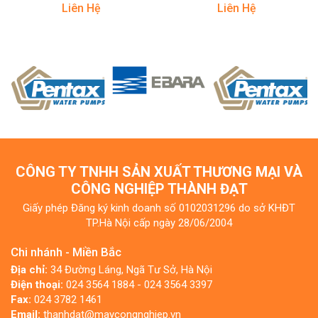
Liên Hệ
Liên Hệ
CÔNG TY TNHH SẢN XUẤT THƯƠNG MẠI VÀ
CÔNG NGHIỆP THÀNH ĐẠT
Giấy phép Đăng ký kinh doanh số 0102031296 do sở KHĐT
TP.Hà Nội cấp ngày 28/06/2004
Chi nhánh - Miền Bắc
Địa chỉ:
34 Đường Láng, Ngã Tư Sở, Hà Nội
Điện thoại:
024 3564 1884 - 024 3564 3397
Fax:
024 3782 1461
Email:
thanhdat@maycongnghiep.vn