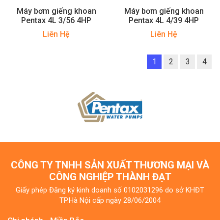
Máy bơm giếng khoan
Máy bơm giếng khoan
Pentax 4L 3/56 4HP
Pentax 4L 4/39 4HP
Liên Hệ
Liên Hệ
1
2
3
4
CÔNG TY TNHH SẢN XUẤT THƯƠNG MẠI VÀ
CÔNG NGHIỆP THÀNH ĐẠT
Giấy phép Đăng ký kinh doanh số 0102031296 do sở KHĐT
TP.Hà Nội cấp ngày 28/06/2004