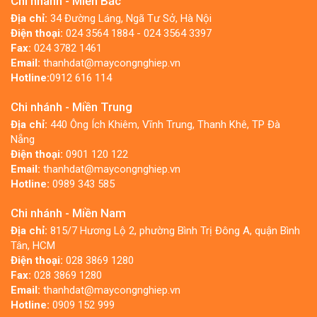
Chi nhánh - Miền Bắc
Địa chỉ:
34 Đường Láng, Ngã Tư Sở, Hà Nội
Điện thoại:
024 3564 1884 - 024 3564 3397
Fax:
024 3782 1461
Email:
thanhdat@maycongnghiep.vn
Hotline:
0912 616 114
Chi nhánh - Miền Trung
Địa chỉ:
440 Ông Ích Khiêm, Vĩnh Trung, Thanh Khê, TP Đà
Nẵng
Điện thoại:
0901 120 122
Email:
thanhdat@maycongnghiep.vn
Hotline:
0989 343 585
Chi nhánh - Miền Nam
Địa chỉ:
815/7 Hương Lộ 2, phường Bình Trị Đông A, quận Bình
Tân, HCM
Điện thoại:
028 3869 1280
Fax:
028 3869 1280
Email:
thanhdat@maycongnghiep.vn
Hotline:
0909 152 999