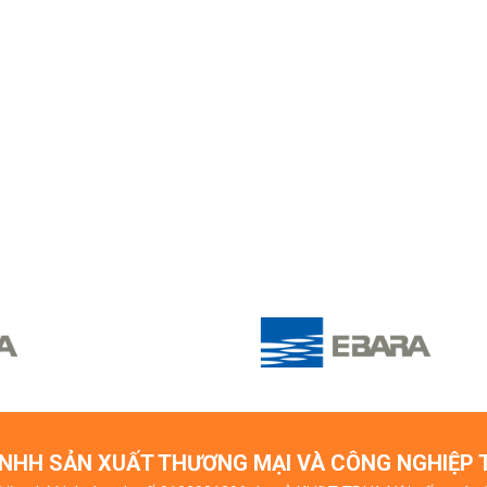
NHH SẢN XUẤT THƯƠNG MẠI VÀ CÔNG NGHIỆP