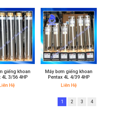
m giếng khoan
Máy bơm giếng khoan
 4L 3/56 4HP
Pentax 4L 4/39 4HP
Liên Hệ
Liên Hệ
1
2
3
4