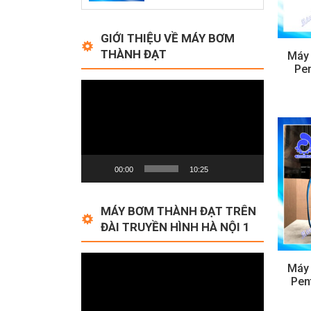
GIỚI THIỆU VỀ MÁY BƠM
THÀNH ĐẠT
Máy
Pen
Video
Player
00:00
10:25
MÁY BƠM THÀNH ĐẠT TRÊN
ĐÀI TRUYỀN HÌNH HÀ NỘI 1
Video
Máy
Player
Pen